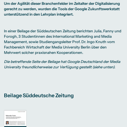
Beratung weltweit
Bibliothek
Wirtschaftspsychologie
Medienmanagement
Anthropology
Um der Agilität dieser Branchenfelder im Zeitalter der Digitalisierung
Erfahrungsberichte
Green Office
B.A. Social Media
M.A.
M.Sc.
gerecht zu werden, wurden die Tools der Google Zukunftswerkstatt
Wohnungsangebote
Marketing und
Kommunikationsdesign
Wirtschaftspsychologie
Campus Tour
Content Creation
und Kreative
unterstützend in den Lehrplan integriert.
Alumni
Strategien
Präsenzstudium
Finanzierung
Studienberatung
M.A. Public
Relations und
Digitales Marketing
In einer Beilage der Süddeutschen Zeitung berichten Julia, Fanny und
M.A. Visual and
Campus Studium
Finanzierungsmöglichkeiten
Campus Berlin
Forogh, 3 Studentinnen des
International Marketing and Media
Media
Duales Studium
Start ohne Risiko
Campus Frankfurt
Management
, sowie Studiengangsleiter
Prof. Dr. Ingo Knuth
vom
Anthropology
Campus Köln
M.Sc.
International
Fachbereich Wirtschaft
der Media University Berlin über den
Wirtschaftspsychologie
Mehrwert solcher praxisnahen Kooperationen.
Präsenzstudium
Finanzierung
Studienberatung
Die betreffende Seite der Beilage hat Google Deutschland der Media
University freundlicherweise zur Verfügung gestellt (siehe unten).
Campus Studium
Finanzierungsmöglichkeiten
Campus Berlin
Duales Studium
Start ohne Risiko
Campus Frankfurt
Campus Köln
International
Beilage Süddeutsche Zeitung