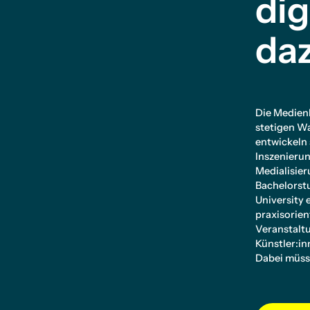
dig
da
Die Medien
stetigen W
entwickeln 
Inszenieru
Medialisier
Bachelors
University 
praxisorie
Veranstaltu
Künstler:i
Dabei müsse