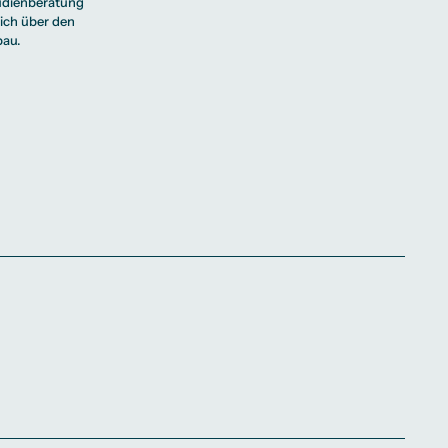
tudienberatung
dich über den
bau.