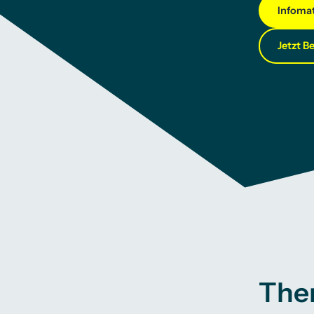
Infomat
Jetzt B
The