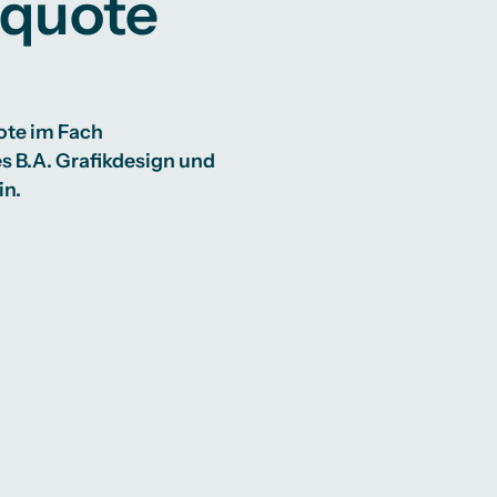
squote
ote im Fach
s B.A. Grafikdesign und
in.