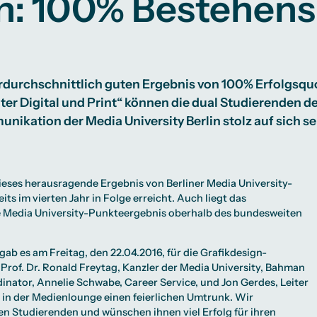
in: 100% Bestehen
Studienberatung
te
lichkeiten
Campus Berlin
Campus Frankfurt
Campus Köln
International
rdurchschnittlich guten Ergebnis von 100% Erfolgsqu
er Digital und Print“ können die dual Studierenden de
nikation der Media University Berlin stolz auf sich se
eses herausragende Ergebnis von Berliner Media University-
ts im vierten Jahr in Folge erreicht. Auch liegt das
e Media University-Punkteergebnis oberhalb des bundesweiten
gab es am Freitag, den 22.04.2016, für die Grafikdesign-
Prof. Dr. Ronald Freytag, Kanzler der Media University, Bahman
dinator, Annelie Schwabe,
Career Service
, und
Jon Gerdes
, Leiter
in der Medienlounge einen feierlichen Umtrunk. Wir
en Studierenden und wünschen ihnen viel Erfolg für ihren