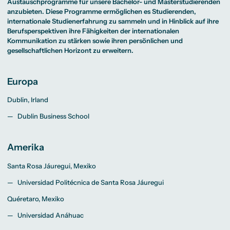
Beratung weltweit
Austauschprogramme für unsere Bachelor- und Masterstudierenden
Bibliothek
Wirtschaftspsychologie
Medienmanagement
Anthropology
Erfahrungsberichte
Green Office
B.A. Social Media
M.A.
anzubieten. Diese Programme ermöglichen es Studierenden,
M.Sc.
Wohnungsangebote
Marketing und
Kommunikationsdesign
Wirtschaftspsychologie
internationale Studienerfahrung zu sammeln und in Hinblick auf ihre
Campus Tour
Content Creation
und Kreative
Berufsperspektiven ihre Fähigkeiten der internationalen
Alumni
Strategien
Präsenzstudium
Finanzierung
Studienberatung
M.A. Public
Kommunikation zu stärken sowie ihren persönlichen und
Relations und
gesellschaftlichen Horizont zu erweitern.
Digitales Marketing
M.A. Visual and
Campus Studium
Finanzierungsmöglichkeiten
Campus Berlin
Media
Duales Studium
Start ohne Risiko
Campus Frankfurt
Anthropology
Campus Köln
Europa
M.Sc.
International
Wirtschaftspsychologie
Dublin, Irland
Präsenzstudium
Finanzierung
Studienberatung
Dublin Business School
Campus Studium
Finanzierungsmöglichkeiten
Campus Berlin
Duales Studium
Start ohne Risiko
Campus Frankfurt
Amerika
Campus Köln
International
Santa Rosa Jáuregui, Mexiko
Universidad Politécnica de Santa Rosa Jáuregui
Quéretaro, Mexiko
Universidad Anáhuac