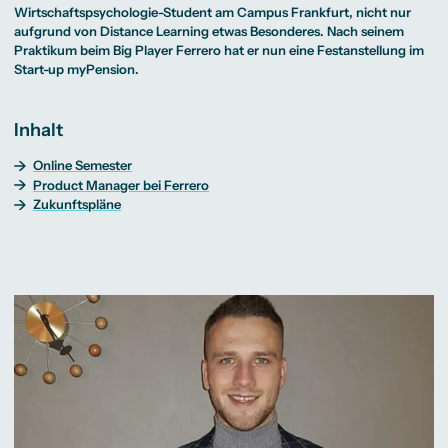
Beratung weltweit
Bibliothek
Wirtschaftspsychologie
Medienmanagement
Anthropology
Wirtschaftspsychologie
-Student am Campus Frankfurt, nicht nur
Erfahrungsberichte
Green Office
B.A. Social Media
M.A.
M.Sc.
aufgrund von Distance Learning etwas Besonderes. Nach seinem
Wohnungsangebote
Marketing und
Kommunikationsdesign
Wirtschaftspsychologie
Campus Tour
Content Creation
und Kreative
Praktikum beim Big Player Ferrero hat er nun eine Festanstellung im
Alumni
Strategien
Präsenzstudium
Finanzierung
Studienberatung
Start-up myPension.
M.A. Public
Relations und
Digitales Marketing
M.A. Visual and
Campus Studium
Finanzierungsmöglichkeiten
Campus Berlin
Inhalt
Media
Duales Studium
Start ohne Risiko
Campus Frankfurt
Anthropology
Campus Köln
M.Sc.
International
Online Semester
Wirtschaftspsychologie
Product Manager bei Ferrero
Präsenzstudium
Finanzierung
Studienberatung
Zukunftspläne
Campus Studium
Finanzierungsmöglichkeiten
Campus Berlin
Duales Studium
Start ohne Risiko
Campus Frankfurt
Campus Köln
International