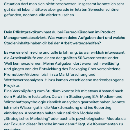
Situation darf man sich nicht beschweren. Insgesamt konnte ich sehr
gut damit leben, hätte es aber gerade im letzten Semester schöner
gefunden, nochmal alle wieder zu sehen.
Dein Pflichtpraktikum hast du bei Ferrero Küsschen im Product
Management absolviert. Was waren deine Aufgaben dort und welche
Studieninhalte haben dir bei der Arbeit weitergeholfen?
Es war eine lehrreiche und tolle Erfahrung. Es war wirklich interessant,
die Arbeitsabläufe von einem der größten Süßwarenhersteller der
Welt kennenzulernen. Meine Aufgaben dort waren sehr weitläufig
und gingen von der Entwicklung des Packaging über verschiedene
Promotion-Aktionen bis hin zu Marktforschung und
Wettbewerbsanalysen. Hinzu kamen verschiedene markenbezogene
Projekte.
Eine Verknüpfung zum Studium konnte ich mit etwas Abstand nach
dem Praktikum feststellen. Da wir im Studiengang
B.A. Medien- und
Wirtschaftspsychologie
ziemlich analytisch gearbeitet haben, konnte
ich mein Wissen gut in die Marktforschung und ins Reporting
einbringen. Ansonsten halfen mir natürlich Module wie
„Strategisches Marketing“ oder auch alle psychologischen Module, da
der Fokus in dieser Branche immer darauf liegt, die Konsumenten zu
verstehen.