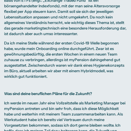
Basis von ETFs (engl.: „Exchange Traded Fund” ist ein
börsengehandelter Indexfonds), mit der man seine Altersvorsorge
flexibel per App steuern kann. Damit soll sie sich der jeweiligen
Lebenssituation anpassen und nicht umgekehrt. Da noch kein
allgemeines Verständnis herrscht, wie wichtig dieses Thema ist, stellt
das gerade marketingtechnisch eine besondere Herausforderung dar,
ist dadurch aber auch umso interessanter.
Da ich meine Stelle während der ersten Covid-19 Welle begonnen
habe, wurde mein Onboarding online durchgeführt. Zwar ist es
gewöhnungsbedürftig, die ersten Wochen in einem neuen Team
zuhause zu verbringen, allerdings ist myPension dahingehend gut
ausgestattet. Zwischendurch waren wir dank eines Hygienekonzepts
im Büro, aktuell arbeiten wir aber mit einem Hybridmodell, was
wirklich gut funktioniert.
Was sind deine beruflichen Pläne für die Zukunft?
Ich werde im neuen Jahr eine Vollzeitstelle als Marketing Manager bei
myPension antreten und bin sehr froh, dass ich diese Möglichkeit
habe und weiterhin mit meinem Team zusammenarbeiten kann. Als
Werkstudent habe ich bereits viel Vertrauen durch meine
Vorgesetzten bekommen, sodass ich dort gerne bleiben wollte. Ich
hoffe, dass ich meinen Teil dazu beitragen kann, die Zukunft von