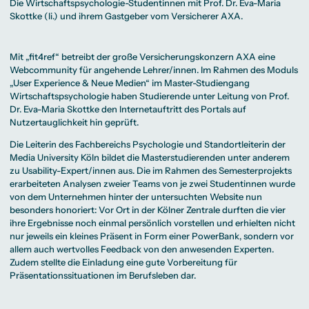
Die Wirtschaftspsychologie-Studentinnen mit Prof. Dr. Eva-Maria
Skottke (li.) und ihrem Gastgeber vom Versicherer AXA.
Mit „fit4ref“ betreibt der große Versicherungskonzern AXA eine
Webcommunity für angehende Lehrer/innen. Im Rahmen des Moduls
„User Experience & Neue Medien“ im Master-Studiengang
Wirtschaftspsychologie haben Studierende unter Leitung von Prof.
Dr. Eva-Maria Skottke den Internetauftritt des Portals auf
Nutzertauglichkeit hin geprüft.
Die Leiterin des Fachbereichs Psychologie und Standortleiterin der
Media University Köln bildet die Masterstudierenden unter anderem
zu Usability-Expert/innen aus. Die im Rahmen des Semesterprojekts
erarbeiteten Analysen zweier Teams von je zwei Studentinnen wurde
von dem Unternehmen hinter der untersuchten Website nun
besonders honoriert: Vor Ort in der Kölner Zentrale durften die vier
ihre Ergebnisse noch einmal persönlich vorstellen und erhielten nicht
nur jeweils ein kleines Präsent in Form einer PowerBank, sondern vor
allem auch wertvolles Feedback von den anwesenden Experten.
Zudem stellte die Einladung eine gute Vorbereitung für
Präsentationssituationen im Berufsleben dar.