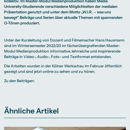
Beratung weltweit
kollektiv. Im Master-Modul Medienproduktion haben Media
Bibliothek
Wirtschaftspsychologie
Medienmanagement
Anthropology
Erfahrungsberichte
Green Office
B.A. Social Media
M.A.
University-Studierende verschiedene Möglichkeiten der medialen
M.Sc.
Wohnungsangebote
Marketing und
Kommunikationsdesign
Wirtschaftspsychologie
Präsentation genutzt und unter dem Motto „W.I.R. – was uns
Campus Tour
Content Creation
und Kreative
bewegt“ Beiträge und Serien über aktuelle Themen mit spannenden
Alumni
Strategien
Präsenzstudium
Finanzierung
Studienberatung
M.A. Public
O-Tönen produziert.
Relations und
Digitales Marketing
M.A. Visual and
Campus Studium
Finanzierungsmöglichkeiten
Campus Berlin
Media
Duales Studium
Start ohne Risiko
Campus Frankfurt
Unter der Kursleitung von Dozent und Filmemacher Hans Hausmann
Anthropology
Campus Köln
sind im Wintersemester 2022/23 im fächerübergreifenden Master-
M.Sc.
International
Wirtschaftspsychologie
Modul Medienproduktion informative, lehrreiche und inspirierende
Beiträge in Video-, Audio-, Foto- und Textformat entstanden.
Präsenzstudium
Finanzierung
Studienberatung
Die Arbeiten wurden in der Kölner Werkschau im Februar öffentlich
gezeigt und sind jetzt online zu sehen und zu hören.
Campus Studium
Finanzierungsmöglichkeiten
Campus Berlin
Duales Studium
Start ohne Risiko
Campus Frankfurt
Zu den Beiträgen:
Campus Köln
International
Ähnliche Artikel