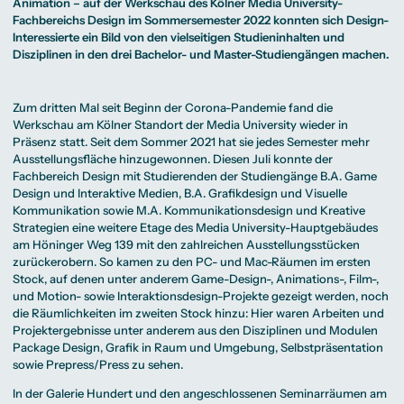
Beratung weltweit
Animation – auf der Werkschau des Kölner Media University-
Bibliothek
Wirtschaftspsychologie
Medienmanagement
Anthropology
Erfahrungsberichte
Green Office
B.A. Social Media
M.A.
Fachbereichs Design im Sommersemester 2022 konnten sich Design-
M.Sc.
Wohnungsangebote
Marketing und
Kommunikationsdesign
Wirtschaftspsychologie
Interessierte ein Bild von den vielseitigen Studieninhalten und
Campus Tour
Content Creation
und Kreative
Disziplinen in den drei Bachelor- und Master-Studiengängen machen.
Alumni
Strategien
Präsenzstudium
Finanzierung
Studienberatung
M.A. Public
Relations und
Digitales Marketing
Zum dritten Mal seit Beginn der Corona-Pandemie fand die
M.A. Visual and
Campus Studium
Finanzierungsmöglichkeiten
Campus Berlin
Media
Duales Studium
Start ohne Risiko
Campus Frankfurt
Werkschau am Kölner Standort der Media University wieder in
Anthropology
Campus Köln
Präsenz statt. Seit dem Sommer 2021 hat sie jedes Semester mehr
M.Sc.
International
Wirtschaftspsychologie
Ausstellungsfläche hinzugewonnen. Diesen Juli konnte der
Fachbereich Design
mit Studierenden der Studiengänge
B.A. Game
Präsenzstudium
Finanzierung
Studienberatung
Design und Interaktive Medien
,
B.A. Grafikdesign und Visuelle
Kommunikation
sowie
M.A. Kommunikationsdesign und Kreative
Strategien
eine weitere Etage des Media University-Hauptgebäudes
Campus Studium
Finanzierungsmöglichkeiten
Campus Berlin
am Höninger Weg 139 mit den zahlreichen Ausstellungsstücken
Duales Studium
Start ohne Risiko
Campus Frankfurt
Campus Köln
zurückerobern. So kamen zu den PC- und Mac-Räumen im ersten
International
Stock, auf denen unter anderem Game-Design-, Animations-, Film-,
und Motion- sowie Interaktionsdesign-Projekte gezeigt werden, noch
die Räumlichkeiten im zweiten Stock hinzu: Hier waren Arbeiten und
Projektergebnisse unter anderem aus den Disziplinen und Modulen
Package Design, Grafik in Raum und Umgebung, Selbstpräsentation
sowie Prepress/Press zu sehen.
In der Galerie Hundert und den angeschlossenen Seminarräumen am