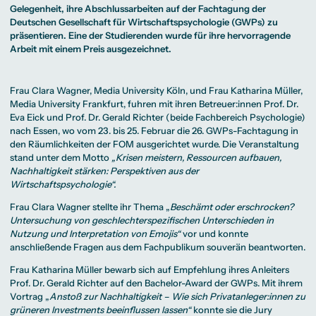
Beratung weltweit
Bibliothek
Wirtschaftspsychologie
Medienmanagement
Anthropology
Gelegenheit, ihre Abschlussarbeiten auf der Fachtagung der
Erfahrungsberichte
Green Office
B.A. Social Media
M.A.
M.Sc.
Deutschen Gesellschaft für Wirtschaftspsychologie (GWPs) zu
Wohnungsangebote
Marketing und
Kommunikationsdesign
Wirtschaftspsychologie
Campus Tour
Content Creation
und Kreative
präsentieren. Eine der Studierenden wurde für ihre hervorragende
Alumni
Strategien
Präsenzstudium
Finanzierung
Studienberatung
Arbeit mit einem Preis ausgezeichnet.
M.A. Public
Relations und
Digitales Marketing
M.A. Visual and
Campus Studium
Finanzierungsmöglichkeiten
Campus Berlin
Frau Clara Wagner, Media University Köln, und Frau Katharina Müller,
Media
Duales Studium
Start ohne Risiko
Campus Frankfurt
Media University Frankfurt, fuhren mit ihren Betreuer:innen
Prof. Dr.
Anthropology
Campus Köln
M.Sc.
International
Eva Eick
und
Prof. Dr. Gerald Richter
(beide Fachbereich
Psychologie
)
Wirtschaftspsychologie
nach Essen, wo vom 23. bis 25. Februar die 26.
GWPs-Fachtagung
in
Präsenzstudium
Finanzierung
Studienberatung
den Räumlichkeiten der FOM ausgerichtet wurde. Die Veranstaltung
stand unter dem Motto
„Krisen meistern, Ressourcen aufbauen,
Nachhaltigkeit stärken: Perspektiven aus der
Campus Studium
Finanzierungsmöglichkeiten
Campus Berlin
Wirtschaftspsychologie“.
Duales Studium
Start ohne Risiko
Campus Frankfurt
Campus Köln
Frau Clara Wagner stellte ihr Thema „
Beschämt oder erschrocken?
International
Untersuchung von geschlechterspezifischen Unterschieden in
Nutzung und Interpretation von Emojis“
vor und konnte
anschließende Fragen aus dem Fachpublikum souverän beantworten.
Frau Katharina Müller bewarb sich auf Empfehlung ihres Anleiters
Prof. Dr. Gerald Richter auf den Bachelor-Award der GWPs. Mit ihrem
Vortrag „
Anstoß zur Nachhaltigkeit – Wie sich Privatanleger:innen zu
grüneren Investments beeinflussen lassen“
konnte sie die Jury