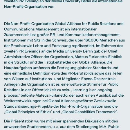
Beratung weltweit
zweiten PR Evening an der Media University Berlin die internationale
Bibliothek
Wirtschaftspsychologie
Medienmanagement
Anthropology
Erfahrungsberichte
Green Office
B.A. Social Media
M.A.
Non-Profit-Organisation vor.
M.Sc.
Wohnungsangebote
Marketing und
Kommunikationsdesign
Wirtschaftspsychologie
Campus Tour
Content Creation
und Kreative
Alumni
Strategien
Präsenzstudium
Finanzierung
Studienberatung
M.A. Public
Die Non-Profit-Organisation Global Alliance for Public Relations and
Relations und
Communications Management ist ein internationaler
Digitales Marketing
Zusammenschluss großer PR- und Kommunikationsmanagement-
M.A. Visual and
Campus Studium
Finanzierungsmöglichkeiten
Campus Berlin
Media
Duales Studium
Start ohne Risiko
Campus Frankfurt
Institutionen mit Sitz in der Schweiz, der über 160.000 Menschen aus
Anthropology
Campus Köln
der Praxis sowie Lehre und Forschung repräsentiert. Im Rahmen des
M.Sc.
International
Wirtschaftspsychologie
zweiten PR Evenings an der Media University Berlin gab der Chief
Administrative Officer der Organisation, Mateus Furlanetto, Einblick
Präsenzstudium
Finanzierung
Studienberatung
in die Struktur und die Tätigkeitsfelder der Global Alliance. Die
Hauptaufgaben umfassen die Festlegung globaler Standards und
eine einheitliche Definition etwa des PR-Berufsbilds sowie das Teilen
Campus Studium
Finanzierungsmöglichkeiten
Campus Berlin
von Wissen auf Institutions- und Mitglieder-Ebene. Das zentrale
Duales Studium
Start ohne Risiko
Campus Frankfurt
Campus Köln
Anliegen der Organisation ist es, eine weltweite Stimme für Public
International
Relations in der Öffentlichkeit zu sein. „Learning is an ongoing
process,‟ betonte Mateus Furlanetto, der auch einen Ausblick auf die
Weiterentwicklungen bei Global Alliance gewährte: Zwei aktuelle
Standardisierungs-Projekte der Non-Profit-Organisation sind die
„Global Principles of Ethics‟ und „Global Capabilities Framework‟.
Die Präsentation wurde mit einer spannenden Diskussion mit den
anwesenden Studierenden, u. a. aus dem Studiengang
M.A. Public