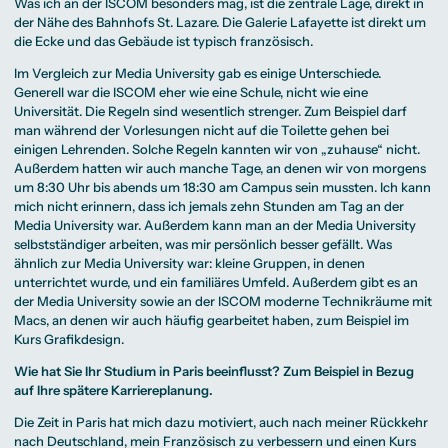
Was ich an der ISCOM besonders mag, ist die zentrale Lage, direkt in
der Nähe des Bahnhofs St. Lazare. Die Galerie Lafayette ist direkt um
die Ecke und das Gebäude ist typisch französisch.
Im Vergleich zur Media University gab es einige Unterschiede.
Generell war die ISCOM eher wie eine Schule, nicht wie eine
Universität. Die Regeln sind wesentlich strenger. Zum Beispiel darf
man während der Vorlesungen nicht auf die Toilette gehen bei
einigen Lehrenden. Solche Regeln kannten wir von „zuhause“ nicht.
Außerdem hatten wir auch manche Tage, an denen wir von morgens
um 8:30 Uhr bis abends um 18:30 am Campus sein mussten. Ich kann
mich nicht erinnern, dass ich jemals zehn Stunden am Tag an der
Media University war. Außerdem kann man an der Media University
selbstständiger arbeiten, was mir persönlich besser gefällt. Was
ähnlich zur Media University war: kleine Gruppen, in denen
unterrichtet wurde, und ein familiäres Umfeld. Außerdem gibt es an
der Media University sowie an der ISCOM moderne Technikräume mit
Macs, an denen wir auch häufig gearbeitet haben, zum Beispiel im
Kurs Grafikdesign.
Wie hat Sie Ihr Studium in Paris beeinflusst? Zum Beispiel in Bezug
auf Ihre spätere Karriereplanung.
Die Zeit in Paris hat mich dazu motiviert, auch nach meiner Rückkehr
nach Deutschland, mein Französisch zu verbessern und einen Kurs