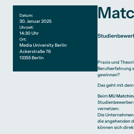
Präsenzstudium
Finanzierung
Partnerhochschulen weltweit
Ausstattung
Matc
Beratung weltweit
Bibliothek
Erfahrungsberichte
Green Office
Datum:
Campus Studium
Wohnungsangebo
Finanzierungsmög
30. Januar 2025
Duales Studium
Campus Tour
Start ohne Risiko
Alumni
Uhrzeit:
14:30 Uhr
Studienbewerb
Ort:
Media University Berlin
Ackerstraße 76
13355 Berlin
Praxis und Theor
Berufserfahrung 
gewinnen?
Das geht mit de
Beim
MU Matchin
Studienbewerber:i
vernetzen:
Die Unternehmen p
die angehenden d
können sich direkt