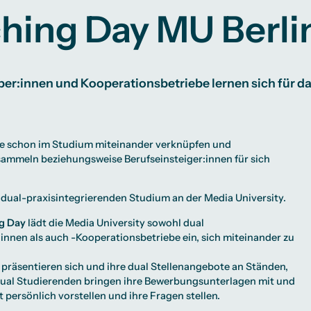
Studienberatung
hing Day MU Berli
te
lichkeiten
Campus Berlin
Campus Frankfurt
Campus Köln
International
er:innen und Kooperationsbetriebe lernen sich für d
ie schon im Studium miteinander verknüpfen und
sammeln beziehungsweise Berufseinsteiger:innen für sich
m
dual-praxisintegrierenden Studium
an der Media University.
g Day
lädt die Media University sowohl dual
nnen als auch -Kooperationsbetriebe ein, sich miteinander zu
räsentieren sich und ihre dual Stellenangebote an Ständen,
ual Studierenden bringen ihre Bewerbungsunterlagen mit und
 persönlich vorstellen und ihre Fragen stellen.