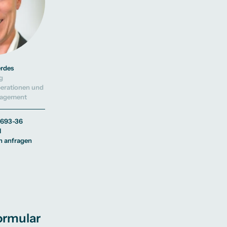
erdes
g
erationen und
gagement
 693-36
l
n anfragen
rmular