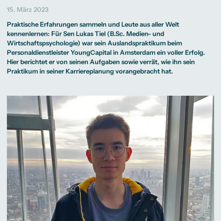
Beratung weltweit
Bibliothek
Wirtschaftspsychologie
Medienmanagement
Anthropology
Erfahrungsberichte
15. März 2023
Green Office
B.A. Social Media
M.A.
M.Sc.
Wohnungsangebote
Marketing und
Kommunikationsdesign
Wirtschaftspsychologie
Campus Tour
Praktische Erfahrungen sammeln und Leute aus aller Welt
Content Creation
und Kreative
Alumni
Strategien
Präsenzstudium
Finanzierung
Studienberatung
kennenlernen: Für Sen Lukas Tiel (
B.Sc. Medien- und
M.A. Public
Wirtschaftspsychologie
) war sein Auslandspraktikum beim
Relations und
Digitales Marketing
Personaldienstleister
YoungCapital
in Amsterdam ein voller Erfolg.
M.A. Visual and
Campus Studium
Finanzierungsmöglichkeiten
Campus Berlin
Hier berichtet er von seinen Aufgaben sowie verrät, wie ihn sein
Media
Duales Studium
Start ohne Risiko
Campus Frankfurt
Praktikum in seiner Karriereplanung vorangebracht hat.
Anthropology
Campus Köln
M.Sc.
International
Wirtschaftspsychologie
Präsenzstudium
Finanzierung
Studienberatung
Campus Studium
Finanzierungsmöglichkeiten
Campus Berlin
Duales Studium
Start ohne Risiko
Campus Frankfurt
Campus Köln
International