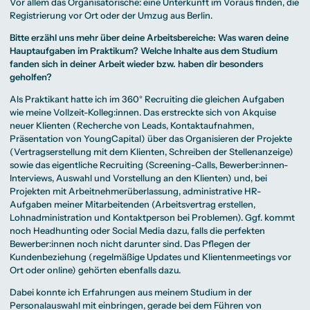
Vor allem das Organisatorische: eine Unterkunft im Voraus finden, die
Registrierung vor Ort oder der Umzug aus Berlin.
Bitte erzähl uns mehr über deine Arbeitsbereiche: Was waren deine
Hauptaufgaben im Praktikum? Welche Inhalte aus dem Studium
fanden sich in deiner Arbeit wieder bzw. haben dir besonders
geholfen?
Als Praktikant hatte ich im 360° Recruiting die gleichen Aufgaben
wie meine Vollzeit-Kolleg:innen. Das erstreckte sich von Akquise
neuer Klienten (Recherche von Leads, Kontaktaufnahmen,
Präsentation von YoungCapital) über das Organisieren der Projekte
(Vertragserstellung mit dem Klienten, Schreiben der Stellenanzeige)
sowie das eigentliche Recruiting (Screening-Calls, Bewerber:innen-
Interviews, Auswahl und Vorstellung an den Klienten) und, bei
Projekten mit Arbeitnehmerüberlassung, administrative HR-
Aufgaben meiner Mitarbeitenden (Arbeitsvertrag erstellen,
Lohnadministration und Kontaktperson bei Problemen). Ggf. kommt
noch Headhunting oder Social Media dazu, falls die perfekten
Bewerber:innen noch nicht darunter sind. Das Pflegen der
Kundenbeziehung (regelmäßige Updates und Klientenmeetings vor
Ort oder online) gehörten ebenfalls dazu.
Dabei konnte ich Erfahrungen aus meinem Studium in der
Personalauswahl mit einbringen, gerade bei dem Führen von