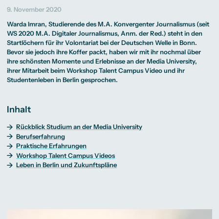
Beratung weltweit
Bibliothek
Wirtschaftspsychologie
Medienmanagement
Anthropology
Erfahrungsberichte
9. November 2020
Green Office
B.A. Social Media
M.A.
M.Sc.
Wohnungsangebote
Marketing und
Kommunikationsdesign
Wirtschaftspsychologie
Campus Tour
Warda Imran, Studierende des M.A. Konvergenter Journalismus (seit
Content Creation
und Kreative
Alumni
Strategien
Präsenzstudium
Finanzierung
Studienberatung
WS 2020
M.A. Digitaler Journalismus
, Anm. der Red.) steht in den
M.A. Public
Startlöchern für ihr Volontariat bei der Deutschen Welle in Bonn.
Relations und
Digitales Marketing
Bevor sie jedoch ihre Koffer packt, haben wir mit ihr nochmal über
M.A. Visual and
Campus Studium
Finanzierungsmöglichkeiten
Campus Berlin
ihre schönsten Momente und Erlebnisse an der Media University,
Media
Duales Studium
Start ohne Risiko
Campus Frankfurt
ihrer Mitarbeit beim
Workshop Talent Campus Video
und ihr
Anthropology
Campus Köln
M.Sc.
International
Studentenleben in Berlin gesprochen.
Wirtschaftspsychologie
Präsenzstudium
Finanzierung
Studienberatung
Inhalt
Campus Studium
Finanzierungsmöglichkeiten
Campus Berlin
Rückblick Studium an der Media University
Duales Studium
Start ohne Risiko
Campus Frankfurt
Berufserfahrung
Campus Köln
Praktische Erfahrungen
International
Workshop Talent Campus Videos
Leben in Berlin und Zukunftspläne