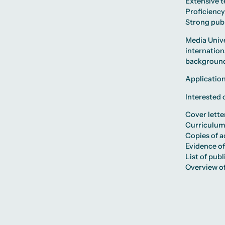
Extensive t
Proficiency
Strong publ
Media Unive
internation
backgrounds
Applicatio
Interested 
Cover lette
Curriculum
Copies of a
Evidence of
List of pub
Overview of