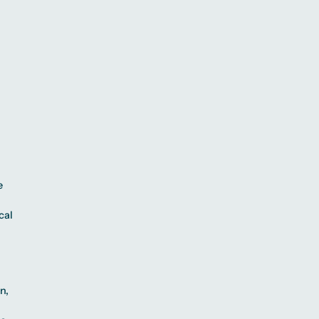
e
cal
n,