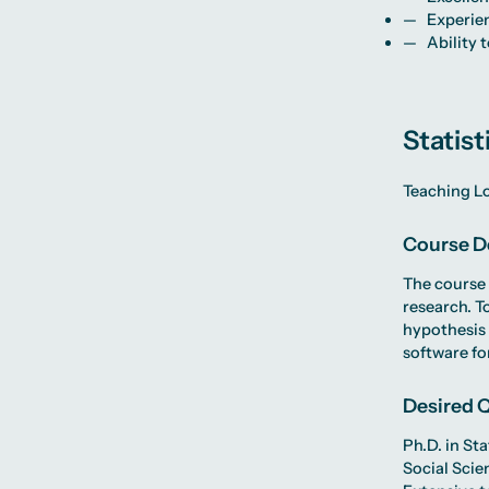
Experien
Ability 
Statist
Teaching L
Course D
The course 
research. To
hypothesis 
software fo
Desired Q
Ph.D. in St
Social Scien