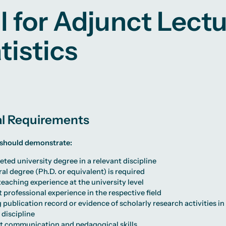
Studienberatung
l for Adjunct Lect
te
lichkeiten
Campus Berlin
Campus Frankfurt
tistics
Campus Köln
International
l Requirements
 should demonstrate:
ted university degree in a relevant discipline
al degree (Ph.D. or equivalent) is required
eaching experience at the university level
 professional experience in the respective field
 publication record or evidence of scholarly research activities in
 discipline
nt communication and pedagogical skills