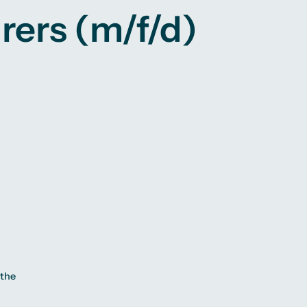
urers (m/f/d)
 the