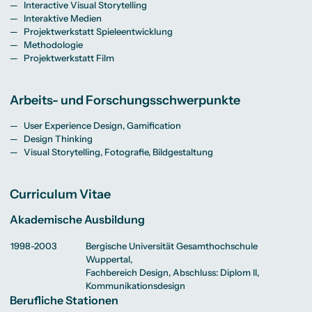
Beratung weltweit
Bibliothek
Wirtschaftspsychologie
Medienmanagement
Interactive Visual Storytelling
Anthropology
Erfahrungsberichte
Green Office
B.A. Social Media
M.A.
M.Sc.
Interaktive Medien
Wohnungsangebote
Marketing und
Kommunikationsdesign
Wirtschaftspsychologie
Projektwerkstatt Spieleentwicklung
Campus Tour
Content Creation
und Kreative
Alumni
Strategien
Methodologie
Präsenzstudium
Finanzierung
Studienberatung
M.A. Public
Projektwerkstatt Film
Relations und
Digitales Marketing
M.A. Visual and
Campus Studium
Finanzierungsmöglichkeiten
Campus Berlin
Media
Duales Studium
Start ohne Risiko
Campus Frankfurt
Arbeits- und Forschungsschwerpunkte
Anthropology
Campus Köln
M.Sc.
International
Wirtschaftspsychologie
User Experience Design, Gamification
Design Thinking
Präsenzstudium
Finanzierung
Studienberatung
Visual Storytelling, Fotografie, Bildgestaltung
Campus Studium
Finanzierungsmöglichkeiten
Campus Berlin
Duales Studium
Start ohne Risiko
Campus Frankfurt
Curriculum Vitae
Campus Köln
International
Akademische Ausbildung
1998-2003
Bergische Universität Gesamthochschule
Wuppertal,
Fachbereich Design, Abschluss: Diplom II,
Kommunikationsdesign
Berufliche Stationen