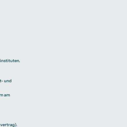
instituten.
t- und
em am
vertrag).