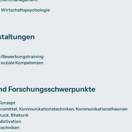
Studienberatung
d Wirtschaftspsychologie
te
lichkeiten
Campus Berlin
Campus Frankfurt
Campus Köln
International
staltungen
-/Bewerbungstraining
 soziale Kompetenzen
und Forschungsschwerpunkte
Konzept
nsmittel, Kommunikationstechniken, Kommunikationstheorien
ruck, Rhetorik
Motivation
techniken