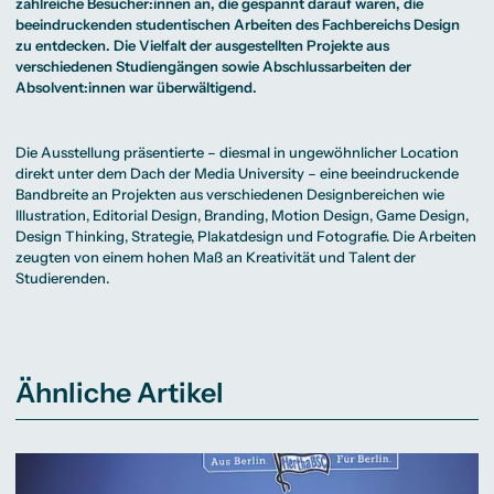
Beratung weltweit
zahlreiche Besucher:innen an, die gespannt darauf waren, die
Bibliothek
Wirtschaftspsychologie
Medienmanagement
Anthropology
Erfahrungsberichte
Green Office
B.A. Social Media
M.A.
beeindruckenden studentischen Arbeiten des Fachbereichs Design
M.Sc.
Wohnungsangebote
Marketing und
Kommunikationsdesign
Wirtschaftspsychologie
zu entdecken. Die Vielfalt der ausgestellten Projekte aus
Campus Tour
Content Creation
und Kreative
verschiedenen Studiengängen sowie Abschlussarbeiten der
Alumni
Strategien
Präsenzstudium
Finanzierung
Studienberatung
M.A. Public
Absolvent:innen war überwältigend.
Relations und
Digitales Marketing
M.A. Visual and
Campus Studium
Finanzierungsmöglichkeiten
Campus Berlin
Media
Duales Studium
Start ohne Risiko
Campus Frankfurt
Die Ausstellung präsentierte – diesmal in ungewöhnlicher Location
Anthropology
Campus Köln
direkt unter dem Dach der Media University – eine beeindruckende
M.Sc.
International
Wirtschaftspsychologie
Bandbreite an Projekten aus verschiedenen Designbereichen wie
Illustration, Editorial Design, Branding, Motion Design, Game Design,
Präsenzstudium
Finanzierung
Studienberatung
Design Thinking, Strategie, Plakatdesign und Fotografie. Die Arbeiten
zeugten von einem hohen Maß an Kreativität und Talent der
Studierenden.
Campus Studium
Finanzierungsmöglichkeiten
Campus Berlin
Duales Studium
Start ohne Risiko
Campus Frankfurt
Campus Köln
International
Ähnliche Artikel