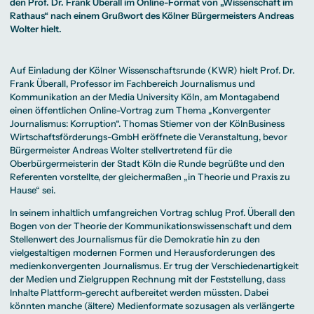
Beratung weltweit
den Prof. Dr. Frank Überall im Online-Format von „Wissenschaft im
Bibliothek
Wirtschaftspsychologie
Medienmanagement
Anthropology
Erfahrungsberichte
Green Office
B.A. Social Media
M.A.
Rathaus“ nach einem Grußwort des Kölner Bürgermeisters Andreas
M.Sc.
Wohnungsangebote
Marketing und
Kommunikationsdesign
Wirtschaftspsychologie
Wolter hielt.
Campus Tour
Content Creation
und Kreative
Alumni
Strategien
Präsenzstudium
Finanzierung
Studienberatung
M.A. Public
Relations und
Auf Einladung der
Kölner Wissenschaftsrunde (KWR)
hielt Prof. Dr.
Digitales Marketing
Frank Überall, Professor im Fachbereich
Journalismus und
M.A. Visual and
Campus Studium
Finanzierungsmöglichkeiten
Campus Berlin
Media
Duales Studium
Start ohne Risiko
Campus Frankfurt
Kommunikation
an der Media University Köln, am Montagabend
Anthropology
Campus Köln
einen öffentlichen Online-Vortrag zum Thema „Konvergenter
M.Sc.
International
Wirtschaftspsychologie
Journalismus: Korruption“. Thomas Stiemer von der KölnBusiness
Wirtschaftsförderungs-GmbH eröffnete die Veranstaltung, bevor
Präsenzstudium
Finanzierung
Studienberatung
Bürgermeister Andreas Wolter stellvertretend für die
Oberbürgermeisterin der Stadt Köln die Runde begrüßte und den
Referenten vorstellte, der gleichermaßen „in Theorie und Praxis zu
Campus Studium
Finanzierungsmöglichkeiten
Campus Berlin
Hause“ sei.
Duales Studium
Start ohne Risiko
Campus Frankfurt
Campus Köln
International
In seinem inhaltlich umfangreichen Vortrag schlug Prof. Überall den
Bogen von der Theorie der Kommunikationswissenschaft und dem
Stellenwert des Journalismus für die Demokratie hin zu den
vielgestaltigen modernen Formen und Herausforderungen des
medienkonvergenten Journalismus. Er trug der Verschiedenartigkeit
der Medien und Zielgruppen Rechnung mit der Feststellung, dass
Inhalte Plattform-gerecht aufbereitet werden müssten. Dabei
könnten manche (ältere) Medienformate sozusagen als verlängerte