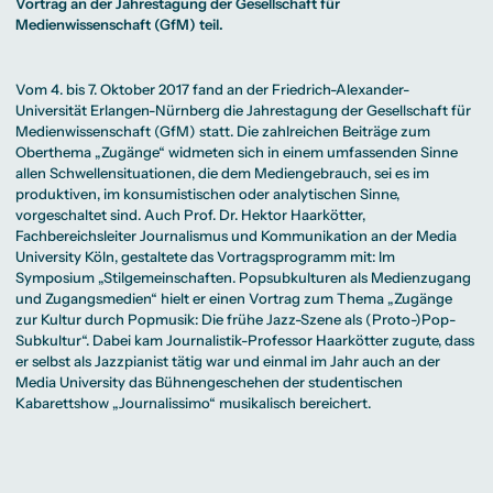
Beratung weltweit
Vortrag an der Jahrestagung der Gesellschaft für
Bibliothek
Wirtschaftspsychologie
Medienmanagement
Anthropology
Erfahrungsberichte
Green Office
B.A. Social Media
M.A.
Medienwissenschaft (GfM) teil.
M.Sc.
Wohnungsangebote
Marketing und
Kommunikationsdesign
Wirtschaftspsychologie
Campus Tour
Content Creation
und Kreative
Alumni
Strategien
Präsenzstudium
Finanzierung
Studienberatung
M.A. Public
Vom 4. bis 7. Oktober 2017 fand an der Friedrich-Alexander-
Relations und
Universität Erlangen-Nürnberg die
Jahrestagung
der
Gesellschaft für
Digitales Marketing
Medienwissenschaft
(GfM) statt. Die zahlreichen Beiträge zum
M.A. Visual and
Campus Studium
Finanzierungsmöglichkeiten
Campus Berlin
Media
Duales Studium
Start ohne Risiko
Campus Frankfurt
Oberthema „Zugänge“ widmeten sich in einem umfassenden Sinne
Anthropology
Campus Köln
allen Schwellensituationen, die dem Mediengebrauch, sei es im
M.Sc.
International
Wirtschaftspsychologie
produktiven, im konsumistischen oder analytischen Sinne,
vorgeschaltet sind. Auch Prof. Dr. Hektor Haarkötter,
Präsenzstudium
Finanzierung
Studienberatung
Fachbereichsleiter
Journalismus und Kommunikation
an der Media
University Köln, gestaltete das Vortragsprogramm mit: Im
Symposium „Stilgemeinschaften. Popsubkulturen als Medienzugang
Campus Studium
Finanzierungsmöglichkeiten
Campus Berlin
und Zugangsmedien“ hielt er einen Vortrag zum Thema „Zugänge
Duales Studium
Start ohne Risiko
Campus Frankfurt
Campus Köln
zur Kultur durch Popmusik: Die frühe Jazz-Szene als (Proto-)Pop-
International
Subkultur“. Dabei kam Journalistik-Professor Haarkötter zugute, dass
er selbst als Jazzpianist tätig war und einmal im Jahr auch an der
Media University das Bühnengeschehen der studentischen
Kabarettshow „Journalissimo“ musikalisch bereichert.