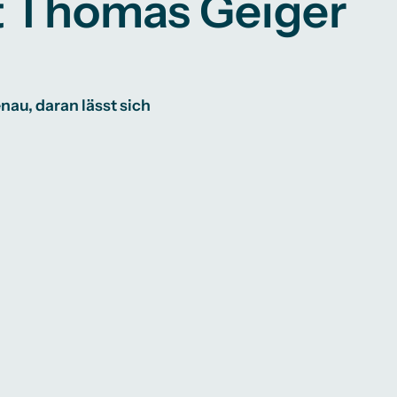
t Thomas Geiger
au, daran lässt sich