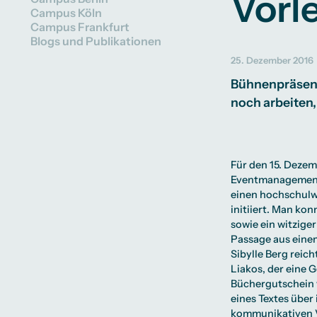
Vorl
Präsenzstudium
Finanzierung
Partnerhochschulen weltweit
Ausstattung
Campus Köln
Beratung weltweit
Bibliothek
Campus Frankfurt
Erfahrungsberichte
Green Office
Blogs und Publikationen
Campus Studium
Wohnungsangebo
Finanzierungsmög
Duales Studium
Campus Tour
Start ohne Risiko
25. Dezember 2016
Alumni
Bühnenpräsenz,
noch arbeiten,
Für den 15. Dezem
Eventmanagement
einen hochschulw
initiiert. Man ko
sowie ein witzige
Passage aus einem
Sibylle Berg reic
Liakos, der eine 
Büchergutschein v
eines Textes über
kommunikativen Vo