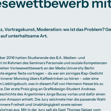
esewettbewerb mi
Studienberatung
te
lichkeiten
Campus Berlin
Campus Frankfurt
Campus Köln
International
 Vortragskunst, Moderation: wo ist das Problem? Gen
 auf unterhaltsame Art.
ber 2016 hatten Studierende des B.A. Medien- und
 im Rahmen des Seminars Personale und soziale Kompetenzen
eiten Vorlesewettbewerb an der Media University Berlin
nnte eigene Texte vortragen – da war ein zorniges Rap-Gedicht
r innerer Monolog übers Kaffeetrinken zu hören – oder eine
 Lieblingsbuch, was in diesem Fall von Hermann Hesse bis zu
hte. Der erste Preis ging an Grafikdesign-Student Andreas
Geschichte des Argentiniers Jorge Bucay vorlas und dafür einen
on Amazon erhielt. Die Jury zeichnete hier die passende Wahl
 innere Freiheit und Unabhängigkeit sowie seinen
rtrag aus. Mit in der Jury saß als Gast Thomas Geiger vom