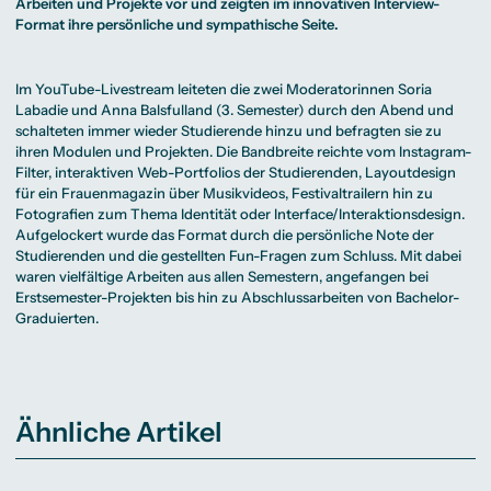
Beratung weltweit
Arbeiten und Projekte vor und zeigten im innovativen Interview-
Bibliothek
Wirtschaftspsychologie
Medienmanagement
Anthropology
Erfahrungsberichte
Green Office
B.A. Social Media
M.A.
Format ihre persönliche und sympathische Seite.
M.Sc.
Wohnungsangebote
Marketing und
Kommunikationsdesign
Wirtschaftspsychologie
Campus Tour
Content Creation
und Kreative
Alumni
Strategien
Präsenzstudium
Finanzierung
Studienberatung
M.A. Public
Im YouTube-Livestream leiteten die zwei Moderatorinnen Soria
Relations und
Labadie und Anna Balsfulland (3. Semester) durch den Abend und
Digitales Marketing
schalteten immer wieder Studierende hinzu und befragten sie zu
M.A. Visual and
Campus Studium
Finanzierungsmöglichkeiten
Campus Berlin
Media
Duales Studium
Start ohne Risiko
Campus Frankfurt
ihren Modulen und Projekten. Die Bandbreite reichte vom Instagram-
Anthropology
Campus Köln
Filter, interaktiven Web-Portfolios der Studierenden, Layoutdesign
M.Sc.
International
Wirtschaftspsychologie
für ein Frauenmagazin über Musikvideos, Festivaltrailern hin zu
Fotografien zum Thema Identität oder Interface/Interaktionsdesign.
Präsenzstudium
Finanzierung
Studienberatung
Aufgelockert wurde das Format durch die persönliche Note der
Studierenden und die gestellten Fun-Fragen zum Schluss. Mit dabei
waren vielfältige Arbeiten aus allen Semestern, angefangen bei
Campus Studium
Finanzierungsmöglichkeiten
Campus Berlin
Erstsemester-Projekten bis hin zu Abschlussarbeiten von Bachelor-
Duales Studium
Start ohne Risiko
Campus Frankfurt
Campus Köln
Graduierten.
International
Ähnliche Artikel