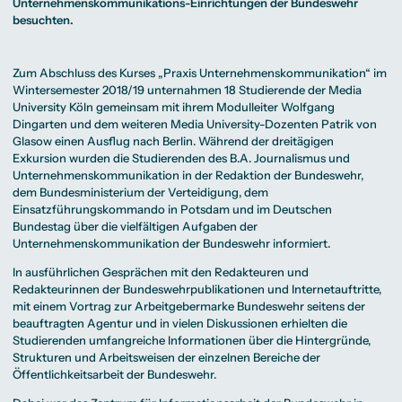
Beratung weltweit
Unternehmenskommunikations-Einrichtungen der Bundeswehr
Bibliothek
Wirtschaftspsychologie
Medienmanagement
Anthropology
Erfahrungsberichte
Green Office
B.A. Social Media
M.A.
besuchten.
M.Sc.
Wohnungsangebote
Marketing und
Kommunikationsdesign
Wirtschaftspsychologie
Campus Tour
Content Creation
und Kreative
Alumni
Strategien
Präsenzstudium
Finanzierung
Studienberatung
M.A. Public
Zum Abschluss des Kurses „Praxis Unternehmenskommunikation“ im
Relations und
Wintersemester 2018/19 unternahmen 18 Studierende der Media
Digitales Marketing
University Köln gemeinsam mit ihrem Modulleiter Wolfgang
M.A. Visual and
Campus Studium
Finanzierungsmöglichkeiten
Campus Berlin
Media
Duales Studium
Start ohne Risiko
Campus Frankfurt
Dingarten und dem weiteren Media University-Dozenten Patrik von
Anthropology
Campus Köln
Glasow einen Ausflug nach Berlin. Während der dreitägigen
M.Sc.
International
Wirtschaftspsychologie
Exkursion wurden die Studierenden des
B.A. Journalismus und
Unternehmenskommunikation
in der Redaktion der Bundeswehr,
Präsenzstudium
Finanzierung
Studienberatung
dem Bundesministerium der Verteidigung, dem
Einsatzführungskommando in Potsdam und im Deutschen
Bundestag über die vielfältigen Aufgaben der
Campus Studium
Finanzierungsmöglichkeiten
Campus Berlin
Unternehmenskommunikation der Bundeswehr informiert.
Duales Studium
Start ohne Risiko
Campus Frankfurt
Campus Köln
International
In ausführlichen Gesprächen mit den Redakteuren und
Redakteurinnen der Bundeswehrpublikationen und Internetauftritte,
mit einem Vortrag zur Arbeitgebermarke Bundeswehr seitens der
beauftragten Agentur und in vielen Diskussionen erhielten die
Studierenden umfangreiche Informationen über die Hintergründe,
Strukturen und Arbeitsweisen der einzelnen Bereiche der
Öffentlichkeitsarbeit der Bundeswehr.