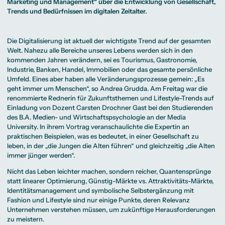
Beratung weltweit
Marketing und Management“ über die Entwicklung von Gesellschaft,
Bibliothek
Wirtschaftspsychologie
Medienmanagement
Anthropology
Erfahrungsberichte
Green Office
B.A. Social Media
M.A.
Trends und Bedürfnissen im digitalen Zeitalter.
M.Sc.
Wohnungsangebote
Marketing und
Kommunikationsdesign
Wirtschaftspsychologie
Campus Tour
Content Creation
und Kreative
Alumni
Strategien
Präsenzstudium
Finanzierung
Studienberatung
M.A. Public
Die Digitalisierung ist aktuell der wichtigste Trend auf der gesamten
Relations und
Welt. Nahezu alle Bereiche unseres Lebens werden sich in den
Digitales Marketing
kommenden Jahren verändern, sei es Tourismus, Gastronomie,
M.A. Visual and
Campus Studium
Finanzierungsmöglichkeiten
Campus Berlin
Media
Duales Studium
Start ohne Risiko
Campus Frankfurt
Industrie, Banken, Handel, Immobilien oder das gesamte persönliche
Anthropology
Campus Köln
Umfeld. Eines aber haben alle Veränderungsprozesse gemein: „Es
M.Sc.
International
Wirtschaftspsychologie
geht immer um Menschen“, so Andrea Grudda. Am Freitag war die
renommierte Rednerin für Zukunftsthemen und Lifestyle-Trends auf
Präsenzstudium
Finanzierung
Studienberatung
Einladung von Dozent Carsten Drochner Gast bei den Studierenden
des B.A. Medien- und Wirtschaftspsychologie an der Media
University. In ihrem Vortrag veranschaulichte die Expertin an
Campus Studium
Finanzierungsmöglichkeiten
Campus Berlin
praktischen Beispielen, was es bedeutet, in einer Gesellschaft zu
Duales Studium
Start ohne Risiko
Campus Frankfurt
Campus Köln
leben, in der „die Jungen die Alten führen“ und gleichzeitig „die Alten
International
immer jünger werden“.
Nicht das Leben leichter machen, sondern reicher, Quantensprünge
statt linearer Optimierung, Günstig-Märkte vs. Attraktivitäts-Märkte,
Identitätsmanagement und symbolische Selbstergänzung mit
Fashion und Lifestyle sind nur einige Punkte, deren Relevanz
Unternehmen verstehen müssen, um zukünftige Herausforderungen
zu meistern.