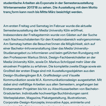
Beratung weltweit
Bibliothek
Wirtschaftspsychologie
Medienmanagement
Anthropology
studentische Arbeiten als Exponate in der Semesterausstellung
Erfahrungsberichte
Green Office
B.A. Social Media
M.A.
M.Sc.
Wintersemester 2017/18 zu sehen. Die Ausstellung mit dem Motto
Wohnungsangebote
Marketing und
Kommunikationsdesign
Wirtschaftspsychologie
Campus Tour
Content Creation
und Kreative
trans_form kann noch bis Mitte März besichtigt werden.
Alumni
Strategien
Präsenzstudium
Finanzierung
Studienberatung
M.A. Public
Relations und
Digitales Marketing
Am ersten Freitag und Samstag im Februar wurde die aktuelle
M.A. Visual and
Campus Studium
Finanzierungsmöglichkeiten
Campus Berlin
Semesterausstellung der Media University Köln eröffnet.
Media
Duales Studium
Start ohne Risiko
Campus Frankfurt
Insbesondere der Freitagstermin wurde von Gästen auf der Suche
Anthropology
Campus Köln
M.Sc.
International
nach Nachwuchstalenten für den Kreationsbereich wahrgenommen.
Wirtschaftspsychologie
Am Samstag hatten die Besucher/innen die Möglichkeit, sich auf
Präsenzstudium
Finanzierung
Studienberatung
einer Bachelor-Infoveranstaltung über das Media University-
Studienangebot zu informieren und beim geführten Rundgang mit
den Professoren Markus Strick,
Design
-Fachbereichsleiter an der
Campus Studium
Finanzierungsmöglichkeiten
Campus Berlin
Media University Köln, sowie
Dr. Markus Schröppel
mehr über die
Duales Studium
Start ohne Risiko
Campus Frankfurt
einzelnen Projekte zu erfahren. Die komplette zweite Etage sowie ein
Campus Köln
Großteil der ersten Etage sind mit Ausstellungsobjekten aus den
International
Design-Studiengängen
B.A. Grafikdesign und Visuelle
Kommunikation
sowie M.A. Kommunikationsdesign ausgestattet. Mit
dabei sind vielfältige Arbeiten aus allen Semestern, angefangen bei
Erstsemester-Projekten bis hin zu Abschlussarbeiten von Bachelor-
Graduierten. Individuelle hochwertige Buchbindungen samt
Werbeplakaten, Magazine, Plakatgestaltung, Illustrationen,
Corporate-Design-Konzepte, innovative Apps, animierte und