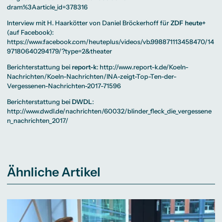
dram%3Aarticle_id=378316
Interview mit H. Haarkötter von Daniel Bröckerhoff für
ZDF heute+
(auf Facebook):
https://www.facebook.com/heuteplus/videos/vb.998871113458470/14
97180640294179/?type=2&theater
Berichterstattung bei
report-k
:
http://www.report-k.de/Koeln-
Nachrichten/Koeln-Nachrichten/INA-zeigt-Top-Ten-der-
Vergessenen-Nachrichten-2017-71596
Berichterstattung bei
DWDL
:
http://www.dwdl.de/nachrichten/60032/blinder_fleck_die_vergessene
n_nachrichten_2017/
Ähnliche Artikel