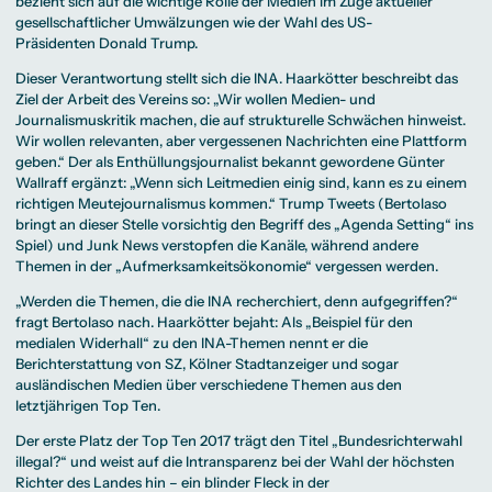
bezieht sich auf die wichtige Rolle der Medien im Zuge aktueller
gesellschaftlicher Umwälzungen wie der Wahl des US-
Präsidenten Donald Trump.
Dieser Verantwortung stellt sich die INA. Haarkötter beschreibt das
Ziel der Arbeit des Vereins so: „Wir wollen Medien- und
Journalismuskritik machen, die auf strukturelle Schwächen hinweist.
Wir wollen relevanten, aber vergessenen Nachrichten eine Plattform
geben.“ Der als Enthüllungsjournalist bekannt gewordene Günter
Wallraff ergänzt: „Wenn sich Leitmedien einig sind, kann es zu einem
richtigen Meutejournalismus kommen.“ Trump Tweets (Bertolaso
bringt an dieser Stelle vorsichtig den Begriff des „Agenda Setting“ ins
Spiel) und Junk News verstopfen die Kanäle, während andere
Themen in der „Aufmerksamkeitsökonomie“ vergessen werden.
„Werden die Themen, die die INA recherchiert, denn aufgegriffen?“
fragt Bertolaso nach. Haarkötter bejaht: Als „Beispiel für den
medialen Widerhall“ zu den INA-Themen nennt er die
Berichterstattung von SZ, Kölner Stadtanzeiger und sogar
ausländischen Medien über verschiedene Themen aus den
letztjährigen Top Ten
.
Der erste Platz der Top Ten 2017 trägt den Titel „Bundesrichterwahl
illegal?“ und weist auf die Intransparenz bei der Wahl der höchsten
Richter des Landes hin – ein blinder Fleck in der