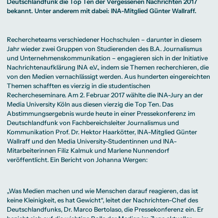
Beratung weltweit
Deutschlandfunk die Top Ten der Vergessenen Nachrichten 2017
Bibliothek
Wirtschaftspsychologie
Medienmanagement
Anthropology
Erfahrungsberichte
Green Office
B.A. Social Media
M.A.
bekannt. Unter anderem mit dabei: INA-Mitglied Günter Wallraff.
M.Sc.
Wohnungsangebote
Marketing und
Kommunikationsdesign
Wirtschaftspsychologie
Campus Tour
Content Creation
und Kreative
Alumni
Strategien
Präsenzstudium
Finanzierung
Studienberatung
M.A. Public
Rechercheteams verschiedener Hochschulen – darunter in diesem
Relations und
Jahr wieder zwei Gruppen von Studierenden des
B.A. Journalismus
Digitales Marketing
und Unternehmenskommunikation
– engagieren sich in der Initiative
M.A. Visual and
Campus Studium
Finanzierungsmöglichkeiten
Campus Berlin
Media
Duales Studium
Start ohne Risiko
Campus Frankfurt
Nachrichtenaufklärung INA e.V., indem sie Themen recherchieren, die
Anthropology
Campus Köln
von den Medien vernachlässigt werden. Aus hunderten eingereichten
M.Sc.
International
Wirtschaftspsychologie
Themen schafften es vierzig in die studentischen
Rechercheseminare. Am 2. Februar 2017 wählte die INA-Jury an der
Präsenzstudium
Finanzierung
Studienberatung
Media University Köln aus diesen vierzig die Top Ten. Das
Abstimmungsergebnis wurde heute in einer Pressekonferenz im
Deutschlandfunk von Fachbereichsleiter
Journalismus und
Campus Studium
Finanzierungsmöglichkeiten
Campus Berlin
Kommunikation
Prof. Dr. Hektor Haarkötter, INA-Mitglied Günter
Duales Studium
Start ohne Risiko
Campus Frankfurt
Campus Köln
Wallraff und den Media University-Studentinnen und INA-
International
Mitarbeiterinnen Filiz Kalmuk und Marlene Nunnendorf
veröffentlicht. Ein Bericht von
Johanna Wergen
:
„Was Medien machen und wie Menschen darauf reagieren, das ist
keine Kleinigkeit, es hat Gewicht“, leitet der Nachrichten-Chef des
Deutschlandfunks, Dr. Marco Bertolaso, die Pressekonferenz ein. Er