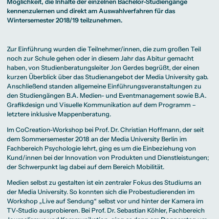
Beratung weltweit
Möglichkeit, die Inhalte der einzelnen Bachelor-Studiengänge
Bibliothek
Wirtschaftspsychologie
Medienmanagement
Anthropology
Erfahrungsberichte
Green Office
B.A. Social Media
M.A.
kennenzulernen und direkt am Auswahlverfahren für das
M.Sc.
Wohnungsangebote
Marketing und
Kommunikationsdesign
Wirtschaftspsychologie
Wintersemester 2018/19 teilzunehmen.
Campus Tour
Content Creation
und Kreative
Alumni
Strategien
Präsenzstudium
Finanzierung
Studienberatung
M.A. Public
Relations und
Zur Einführung wurden die Teilnehmer/innen, die zum großen Teil
Digitales Marketing
noch zur Schule gehen oder in diesem Jahr das Abitur gemacht
M.A. Visual and
Campus Studium
Finanzierungsmöglichkeiten
Campus Berlin
Media
Duales Studium
Start ohne Risiko
Campus Frankfurt
haben, von
Studienberatungsleiter
Jon Gerdes begrüßt, der einen
Anthropology
Campus Köln
kurzen Überblick über das Studienangebot der Media University gab.
M.Sc.
International
Wirtschaftspsychologie
Anschließend standen allgemeine Einführungsveranstaltungen zu
den Studiengängen
B.A. Medien- und Eventmanagement
sowie
B.A.
Präsenzstudium
Finanzierung
Studienberatung
Grafikdesign und Visuelle Kommunikation
auf dem Programm –
letztere inklusive Mappenberatung.
Campus Studium
Finanzierungsmöglichkeiten
Campus Berlin
Im CoCreation-Workshop bei
Prof. Dr. Christian Hoffmann
, der seit
Duales Studium
Start ohne Risiko
Campus Frankfurt
dem Sommersemester 2018 an der Media University Berlin im
Campus Köln
International
Fachbereich Psychologie
lehrt, ging es um die Einbeziehung von
Kund/innen bei der Innovation von Produkten und Dienstleistungen;
der Schwerpunkt lag dabei auf dem Bereich Mobilität.
Medien selbst zu gestalten ist ein zentraler Fokus des Studiums an
der Media University. So konnten sich die Probestudierenden im
Workshop „Live auf Sendung“ selbst vor und hinter der Kamera im
TV-Studio ausprobieren. Bei
Prof. Dr. Sebastian Köhler
,
Fachbereich