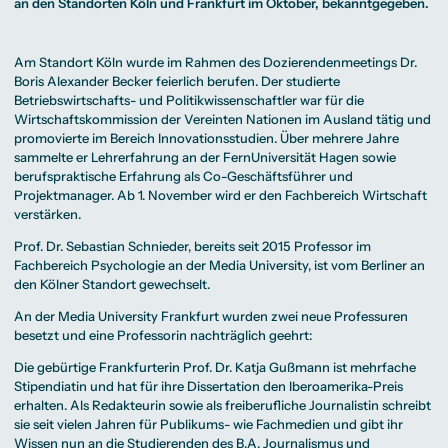
Beratung weltweit
an den Standorten Köln und Frankfurt im Oktober, bekanntgegeben.
Bibliothek
Wirtschaftspsychologie
Medienmanagement
Anthropology
Erfahrungsberichte
Green Office
B.A. Social Media
M.A.
M.Sc.
Wohnungsangebote
Marketing und
Kommunikationsdesign
Wirtschaftspsychologie
Campus Tour
Content Creation
und Kreative
Alumni
Am Standort Köln wurde im Rahmen des Dozierendenmeetings
Dr.
Strategien
Präsenzstudium
Finanzierung
Studienberatung
M.A. Public
Boris Alexander Becker
feierlich berufen. Der studierte
Relations und
Betriebswirtschafts- und Politikwissenschaftler war für die
Digitales Marketing
Wirtschaftskommission der Vereinten Nationen im Ausland tätig und
M.A. Visual and
Campus Studium
Finanzierungsmöglichkeiten
Campus Berlin
Media
Duales Studium
Start ohne Risiko
Campus Frankfurt
promovierte im Bereich Innovationsstudien. Über mehrere Jahre
Anthropology
Campus Köln
sammelte er Lehrerfahrung an der FernUniversität Hagen sowie
M.Sc.
International
Wirtschaftspsychologie
berufspraktische Erfahrung als Co-Geschäftsführer und
Projektmanager. Ab 1. November wird er den Fachbereich
Wirtschaft
Präsenzstudium
Finanzierung
Studienberatung
verstärken.
Prof. Dr. Sebastian Schnieder
, bereits seit 2015 Professor im
Campus Studium
Finanzierungsmöglichkeiten
Campus Berlin
Fachbereich
Psychologie
an der Media University, ist vom Berliner an
Duales Studium
Start ohne Risiko
Campus Frankfurt
den Kölner Standort gewechselt.
Campus Köln
International
An der Media University Frankfurt wurden zwei neue Professuren
besetzt und eine Professorin nachträglich geehrt:
Die gebürtige Frankfurterin
Prof. Dr. Katja Gußmann
ist mehrfache
Stipendiatin und hat für ihre Dissertation den Iberoamerika-Preis
erhalten. Als Redakteurin sowie als freiberufliche Journalistin schreibt
sie seit vielen Jahren für Publikums- wie Fachmedien und gibt ihr
Wissen nun an die Studierenden des
B.A. Journalismus und