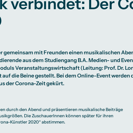
k verbindet: Der 
Studienberatung
0
te
lichkeiten
Campus Berlin
Campus Frankfurt
Campus Köln
International
er gemeinsam mit Freunden einen musikalischen Aben
udierende aus dem Studiengang B.A. Medien- und Ev
duls Veranstaltungswirtschaft (Leitung: Prof. Dr. Lo
auf die Beine gestellt. Bei dem Online-Event werden 
s der Corona-Zeit gekürt.
en durch den Abend und präsentieren musikalische Beiträge
sikgrößen. Die ZuschauerInnen können später für ihren
rona-Künstler 2020“ abstimmen.