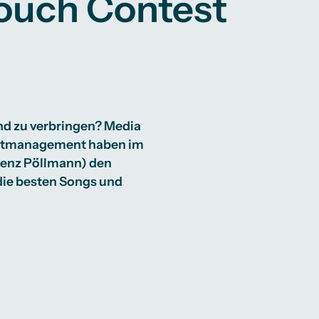
Couch Contest
d zu verbringen? Media
entmanagement haben im
renz Pöllmann) den
die besten Songs und