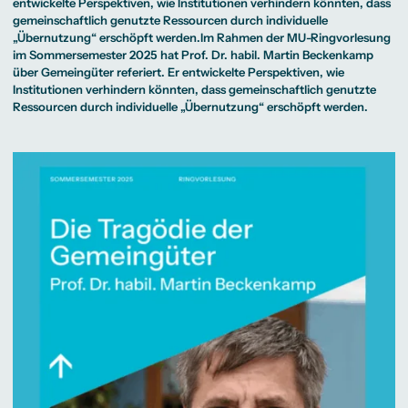
Beratung weltweit
entwickelte Perspektiven, wie Institutionen verhindern könnten, dass
Bibliothek
Wirtschaftspsychologie
Medienmanagement
Anthropology
Erfahrungsberichte
Green Office
B.A. Social Media
M.A.
gemeinschaftlich genutzte Ressourcen durch individuelle
M.Sc.
Wohnungsangebote
Marketing und
Kommunikationsdesign
Wirtschaftspsychologie
„Übernutzung“ erschöpft werden.Im Rahmen der MU-Ringvorlesung
Campus Tour
Content Creation
und Kreative
im Sommersemester 2025 hat Prof. Dr. habil. Martin Beckenkamp
Alumni
Strategien
Präsenzstudium
Finanzierung
Studienberatung
M.A. Public
über Gemeingüter referiert. Er entwickelte Perspektiven, wie
Relations und
Institutionen verhindern könnten, dass gemeinschaftlich genutzte
Digitales Marketing
Ressourcen durch individuelle „Übernutzung“ erschöpft werden.
M.A. Visual and
Campus Studium
Finanzierungsmöglichkeiten
Campus Berlin
Media
Duales Studium
Start ohne Risiko
Campus Frankfurt
Anthropology
Campus Köln
M.Sc.
International
Wirtschaftspsychologie
Präsenzstudium
Finanzierung
Studienberatung
Campus Studium
Finanzierungsmöglichkeiten
Campus Berlin
Duales Studium
Start ohne Risiko
Campus Frankfurt
Campus Köln
International