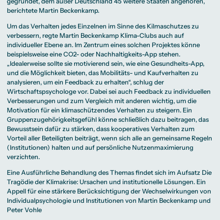
gegründet, dem außer Deutschland 45 weitere Staaten angehören,
berichtete Martin Beckenkamp.
Um das Verhalten jedes Einzelnen im Sinne des Kilmaschutzes zu
verbessern, regte Martin Beckenkamp Klima-Clubs auch auf
individueller Ebene an. Im Zentrum eines solchen Projektes könne
beispielsweise eine CO2- oder Nachhaltigkeits-App stehen.
„Idealerweise sollte sie motivierend sein, wie eine Gesundheits-App,
und die Möglichkeit bieten, das Mobilitäts- und Kaufverhalten zu
analysieren, um ein Feedback zu erhalten“, schlug der
Wirtschaftspsychologe vor. Dabei sei auch Feedback zu individuellen
Verbesserungen und zum Vergleich mit anderen wichtig, um die
Motivation für ein klimaschützendes Verhalten zu steigern. Ein
Gruppenzugehörigkeitsgefühl könne schließlich dazu beitragen, das
Bewusstsein dafür zu stärken, dass kooperatives Verhalten zum
Vorteil aller Beteiligten beiträgt, wenn sich alle an gemeinsame Regeln
(Institutionen) halten und auf persönliche Nutzenmaximierung
verzichten.
Eine Ausführliche Behandlung des Themas findet sich im Aufsatz
Die
Tragödie der Klimakrise: Ursachen und institutionelle Lösungen. Ein
Appell für eine stärkere Berücksichtigung der Wechselwirkungen von
Individualpsychologie und Institutionen
von Martin Beckenkamp und
Peter Vohle