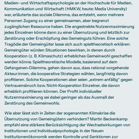
Medien- und Wirtschaftspsychologie an der Hochschule für Medien,
Kommunikation und Wirtschaft (HMKW, heute: Media University)
war, erläuterte das soziale Dilemma, das entsteht, wenn mehrere
Personen Zugang zu einer gemeinsamen, aber begrenzt
zugänglichen Ressource haben. Die angestrebte Nutzenmaximierung
jedes Einzelnen könne dann zu einer Übernutzung und letztlich zur
Zerstörung oder Erschöpfung des Gemeinguts führen. Eine solche
Tragödie der Gemeingüter lasse sich auch spieltheoretisch erklären:
Gemeingüter würden Situationen bewirken, in denen durch
Kooperation (z. B. Klimaschutz) erhebliches Gemeinwohl geschaffen
werden könne. Spieltheoretische Modelle, basierend auf dem
Gefangenen-Dilemma, gehen davon aus, dass rational vorgehende
Akteur:innen, die kooperative Strategien wählen, langfristig davon
profitieren. Solche Kooperationen aber seien „extrem anfällig“ gegen
Vertrauensbruch bzw. Nicht-Kooperation Einzelner, die davon
erheblich profitieren können. Der Profit individueller
Nutzenmaximierung sei dabei geringer als das Ausmaß der
Zerstörung des Gemeinwohls.
Wie aber lässt sich in Zeiten der sogenannten Klimakrise die
Übernutzung von Gemeingütern verhindern? Martin Beckenkamp
empfahl eine stärkere Berücksichtigung der Wechselwirkungen von
Institutionen und Individualpsychologie. In der Neuen
Institutionenökonomik werden Kontrolle und Sanktionen zur