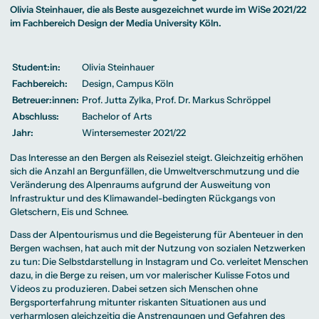
Beratung weltweit
Bibliothek
Wirtschaftspsychologie
Medienmanagement
Anthropology
Olivia Steinhauer, die als Beste ausgezeichnet wurde im WiSe 2021/22
Erfahrungsberichte
Green Office
B.A. Social Media
M.A.
M.Sc.
im Fachbereich Design der Media University Köln.
Wohnungsangebote
Marketing und
Kommunikationsdesign
Wirtschaftspsychologie
Campus Tour
Content Creation
und Kreative
Alumni
Strategien
Präsenzstudium
Finanzierung
Studienberatung
M.A. Public
Relations und
Student:in:
Olivia Steinhauer
Digitales Marketing
Fachbereich:
Design, Campus Köln
M.A. Visual and
Campus Studium
Finanzierungsmöglichkeiten
Campus Berlin
Media
Duales Studium
Start ohne Risiko
Campus Frankfurt
Betreuer:innen:
Prof. Jutta Zylka
,
Prof. Dr. Markus Schröppel
Anthropology
Campus Köln
M.Sc.
International
Abschluss:
Bachelor of Arts
Wirtschaftspsychologie
Jahr:
Wintersemester 2021/22
Präsenzstudium
Finanzierung
Studienberatung
Das Interesse an den Bergen als Reiseziel steigt. Gleichzeitig erhöhen
sich die Anzahl an Bergunfällen, die Umweltverschmutzung und die
Campus Studium
Finanzierungsmöglichkeiten
Campus Berlin
Veränderung des Alpenraums aufgrund der Ausweitung von
Duales Studium
Start ohne Risiko
Campus Frankfurt
Infrastruktur und des Klimawandel-bedingten Rückgangs von
Campus Köln
Gletschern, Eis und Schnee.
International
Dass der Alpentourismus und die Begeisterung für Abenteuer in den
Bergen wachsen, hat auch mit der Nutzung von sozialen Netzwerken
zu tun: Die Selbstdarstellung in Instagram und Co. verleitet Menschen
dazu, in die Berge zu reisen, um vor malerischer Kulisse Fotos und
Videos zu produzieren. Dabei setzen sich Menschen ohne
Bergsporterfahrung mitunter riskanten Situationen aus und
verharmlosen gleichzeitig die Anstrengungen und Gefahren des