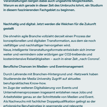
Beratung weltweit
Veranstaltungen bergen dabei auch ungeahnte Möglichkeiten.
Bibliothek
Wirtschaftspsychologie
Medienmanagement
Anthropology
Erfahrungsberichte
Green Office
B.A. Social Media
M.A.
Warum es sich gerade in dieser Zeit des Umbruchs lohnt, ein Studium
M.Sc.
Wohnungsangebote
Marketing und
Kommunikationsdesign
Wirtschaftspsychologie
in diesem faszinierenden Fachgebiet zu beginnen.
Campus Tour
Content Creation
und Kreative
Alumni
Strategien
Präsenzstudium
Finanzierung
Studienberatung
M.A. Public
Relations und
Nachhaltig und digital: Jetzt werden die Weichen für die Zukunft
Digitales Marketing
gestellt
M.A. Visual and
Campus Studium
Finanzierungsmöglichkeiten
Campus Berlin
Media
Duales Studium
Start ohne Risiko
Campus Frankfurt
Anthropology
Campus Köln
Die ohnehin agile Branche vollzieht derzeit einen Prozess der
M.Sc.
International
konzeptionellen und digitalen Transformation, aus dem sie noch
Wirtschaftspsychologie
vielfältiger und nachhaltiger hervorgehen wird.
Präsenzstudium
Finanzierung
Studienberatung
Neue, intelligente Veranstaltungsformate entwickeln sich immer
weiter und vermindern oder erübrigen gar CO2-treibende und
kostenintensive Reisetätigkeiten – auch in einer Zeit „nach Corona“.
Campus Studium
Finanzierungsmöglichkeiten
Campus Berlin
Duales Studium
Start ohne Risiko
Campus Frankfurt
Berufliche Chancen im Medien- und Eventmanagement
Campus Köln
International
Durch Lehrende mit Branchen-Hintergrund und -Netzwerk haben
Studierende der Media University Zugriff auf aktuelles
berufspraktisches Know-how.
Im Zuge der weiteren Digitalisierung von Events und
Unternehmensprozessen insgesamt entstehen neue Jobs und
Arbeitsfelder genau an der Schnittstelle von Medien und Event.
Als Nachwuchs mit fachlicher Doppelqualifikation gelingt so der
erfolgreiche Berufseinstieg in spannende und relevante