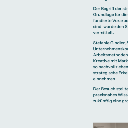
Der Begriff der s
Grundlage für di
fundierte Vorarb
sind, wurde den S
vermittelt.
Stefanie Gindler,
Unternehmenskomm
Arbeitsmethoden u
Kreative mit Mar
so nachvollziehen
strategische Erk
einnehmen.
Der Besuch stellt
praxisnahes Wiss
zukünftig eine gro