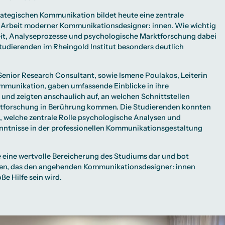
trategischen Kommunikation bildet heute eine zentrale
e Arbeit moderner Kommunikationsdesigner: innen. Wie wichtig
eit, Analyseprozesse und psychologische Marktforschung dabei
tudierenden im Rheingold Institut besonders deutlich
 Senior Research Consultant, sowie Ismene Poulakos, Leiterin
unikation, gaben umfassende Einblicke in ihre
nd zeigten anschaulich auf, an welchen Schnittstellen
ktforschung in Berührung kommen. Die Studierenden konnten
, welche zentrale Rolle psychologische Analysen und
enntnisse in der professionellen Kommunikationsgestaltung
e eine wertvolle Bereicherung des Studiums dar und bot
en, das den angehenden Kommunikationsdesigner: innen
ße Hilfe sein wird.