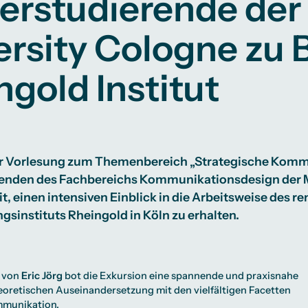
erstudierende der
Studienberatung
ersity Cologne zu 
te
lichkeiten
Campus Berlin
Campus Frankfurt
Campus Köln
ngold Institut
International
 Vorlesung zum Themenbereich „Strategische Kommu
enden des Fachbereichs Kommunikationsdesign der M
t, einen intensiven Einblick in die Arbeitsweise des 
sinstituts Rheingold in Köln zu erhalten.
g von
Eric Jörg
bot die Exkursion eine spannende und praxisnahe
oretischen Auseinandersetzung mit den vielfältigen Facetten
mmunikation.