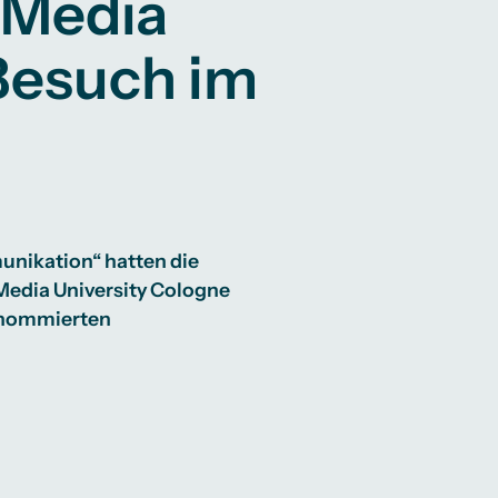
 Media
Besuch im
nikation“ hatten die
edia University Cologne
renommierten