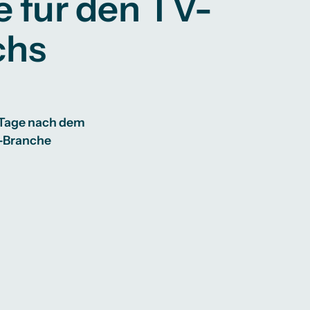
e für den TV-
chs
 Tage nach dem
V-Branche