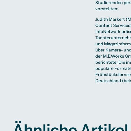
Studierenden pers
vorstellten:
Judith Markert (
Content Services)
infoNetwork präse
Tochterunterneh
und Magazinforma
über Kamera- und 
der M.E.Works Gmb
berichtete: Die i
populäre Formate
Frühstücksfernseh
Deutschland (bei
Ähnliche Artikel