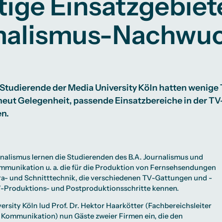
tige Einsatzgebiet
Studienberatung
nalismus-Nachwu
te
lichkeiten
Campus Berlin
Campus Frankfurt
Campus Köln
International
Studierende der Media University Köln hatten wenige
neut Gelegenheit, passende Einsatzbereiche in der T
n.
nalismus lernen die Studierenden des
B.A. Journalismus und
mmunikation
u. a. die für die Produktion von Fernsehsendungen
ra- und Schnitttechnik, die verschiedenen TV-Gattungen und -
-Produktions- und Postproduktionsschritte kennen.
ersity Köln lud Prof. Dr. Hektor Haarkötter (Fachbereichsleiter
d Kommunikation
) nun Gäste zweier Firmen ein, die den