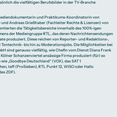
önlich die vielfältigen Berufsbilder in der TV-Branche
Mediendokumentarin und Praktikums-Koordinatorin von
 und Andreas Grießhaber (Fachleiter Rechte & Lizenzen) von
ntierten die Tätigkeitsbereiche innerhalb des 100%-igen
mens der Mediengruppe RTL, das deren Nachrichtensendungen
te produziert. Diese reichen von Reporter- und Redaktions-,
Tontechnik- bis hin zu Moderationsjobs. Die Möglichkeiten bei
H sind genauso vielfältig, wie Chefin vom Dienst Diana Frank
m Kölner Schanzenviertel ansässige Firma produziert (für) so
 wie „Goodbye Deutschland“ (VOX), das SAT 1
en, taff (ProSieben), RTL Punkt 12, WISO oder Hallo
des ZDF).