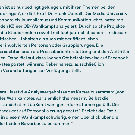
n ist es nur bedingt gelungen, mit ihren Themen bei den
ringen“, erklärt Prof. Dr. Frank Überall. Der Media University-
achbereich
Journalismus und Kommunikation
lehrt, hatte mit
 den Kölner OB-Wahlkampf analysiert. Durch solche Projekte
 die Studierenden sowohl mit fachjournalistischen – in diesem
tischen – Inhalten als auch mit der öffentlichen
r involvierten Personen oder Gruppierungen. Die
rsuchten auch die Presseberichterstattung und den Auftritt in
en. Dabei fiel auf, dass Jochen Ott beispielsweise auf Facebook
vates postet, während Reker nahezu ausschließlich
 Veranstaltungen zur Verfügung stellt.
berall fasst die Analyseergebnisse des Kurses zusammen: „Vor
 des Wahlkampfes war ziemlich themenarm. Selbst die
zunächst mit äußerst wenigen Informationen gefüllt. Die
sequent auf Personalisierung gesetzt.“ Er zieht das Fazit:
s in diesem Wahlkampf schwierig, einen Überblick über die
 der beiden Bewerber zu bekommen.“