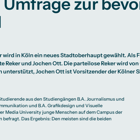
: Umfrage zur bev
Studienberatung
l
te
lichkeiten
Campus Berlin
Campus Frankfurt
Campus Köln
International
 wird in Köln ein neues Stadtoberhaupt gewählt. Als Fa
te Reker und Jochen Ott. Die parteilose Reker wird vo
 unterstützt, Jochen Ott ist Vorsitzender der Kölner 
Studierende aus den Studiengängen
B.A. Journalismus und
mmunikation
und
B.A. Grafikdesign und Visuelle
er Media University junge Menschen auf dem Campus der
ln befragt. Das Ergebnis: Den meisten sind die beiden