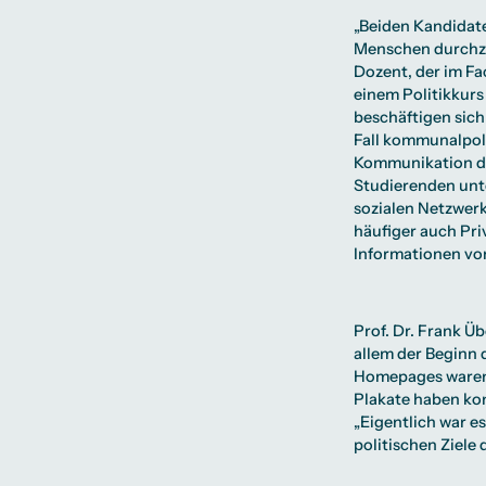
„Beiden Kandidate
Menschen durchzud
Dozent, der im F
einem Politikkurs
beschäftigen sich
Fall kommunalpoli
Kommunikation de
Studierenden unte
sozialen Netzwerk
häufiger auch Pri
Informationen von
Prof. Dr. Frank Ü
allem der Beginn
Homepages waren 
Plakate haben kon
„Eigentlich war e
politischen Ziele