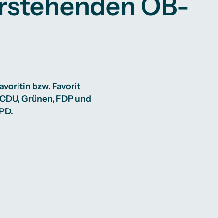
orstehenden OB-
voritin bzw. Favorit
n CDU, Grünen, FDP und
SPD.