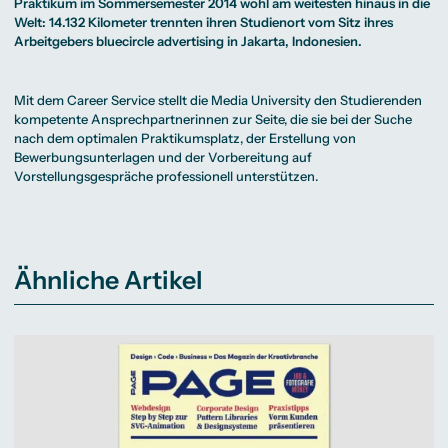
Beratung weltweit
Praktikum im Sommersemester 2014 wohl am weitesten hinaus in die
Bibliothek
Wirtschaftspsychologie
Medienmanagement
Anthropology
Erfahrungsberichte
Green Office
B.A. Social Media
M.A.
Welt: 14.132 Kilometer trennten ihren Studienort vom Sitz ihres
M.Sc.
Wohnungsangebote
Marketing und
Kommunikationsdesign
Wirtschaftspsychologie
Arbeitgebers bluecircle advertising in Jakarta, Indonesien.
Campus Tour
Content Creation
und Kreative
Alumni
Strategien
Präsenzstudium
Finanzierung
Studienberatung
M.A. Public
Relations und
Mit dem Career Service stellt die Media University den Studierenden
Digitales Marketing
kompetente Ansprechpartnerinnen zur Seite, die sie bei der Suche
M.A. Visual and
Campus Studium
Finanzierungsmöglichkeiten
Campus Berlin
Media
Duales Studium
Start ohne Risiko
Campus Frankfurt
nach dem optimalen Praktikumsplatz, der Erstellung von
Anthropology
Campus Köln
Bewerbungsunterlagen und der Vorbereitung auf
M.Sc.
International
Wirtschaftspsychologie
Vorstellungsgespräche professionell unterstützen.
Präsenzstudium
Finanzierung
Studienberatung
Campus Studium
Finanzierungsmöglichkeiten
Campus Berlin
Duales Studium
Start ohne Risiko
Campus Frankfurt
Ähnliche Artikel
Campus Köln
International