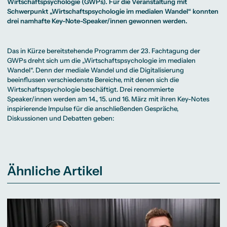
Beratung weltweit
Wirtschaftspsychologie (GWPs). Für die Veranstaltung mit
Bibliothek
Wirtschaftspsychologie
Medienmanagement
Anthropology
Erfahrungsberichte
Green Office
B.A. Social Media
M.A.
Schwerpunkt „Wirtschaftspsychologie im medialen Wandel“ konnten
M.Sc.
Wohnungsangebote
Marketing und
Kommunikationsdesign
Wirtschaftspsychologie
drei namhafte Key-Note-Speaker/innen gewonnen werden.
Campus Tour
Content Creation
und Kreative
Alumni
Strategien
Präsenzstudium
Finanzierung
Studienberatung
M.A. Public
Relations und
Das in Kürze bereitstehende Programm der 23. Fachtagung der
Digitales Marketing
GWPs dreht sich um die „Wirtschaftspsychologie im medialen
M.A. Visual and
Campus Studium
Finanzierungsmöglichkeiten
Campus Berlin
Media
Duales Studium
Start ohne Risiko
Campus Frankfurt
Wandel“. Denn der mediale Wandel und die Digitalisierung
Anthropology
Campus Köln
beeinflussen verschiedenste Bereiche, mit denen sich die
M.Sc.
International
Wirtschaftspsychologie
Wirtschaftspsychologie beschäftigt. Drei renommierte
Speaker/innen werden am 14., 15. und 16. März mit ihren Key-Notes
Präsenzstudium
Finanzierung
Studienberatung
inspirierende Impulse für die anschließenden Gespräche,
Diskussionen und Debatten geben:
Campus Studium
Finanzierungsmöglichkeiten
Campus Berlin
Duales Studium
Start ohne Risiko
Campus Frankfurt
Campus Köln
International
Ähnliche Artikel