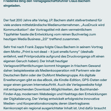
Beratung weltweit
Friederike Bing den Verlagsgeschäftsführer Claus Bachem
Bibliothek
Wirtschaftspsychologie
Medienmanagement
Anthropology
Erfahrungsberichte
Green Office
B.A. Social Media
M.A.
eingeladen.
M.Sc.
Wohnungsangebote
Marketing und
Kommunikationsdesign
Wirtschaftspsychologie
Campus Tour
Content Creation
und Kreative
Alumni
Strategien
Präsenzstudium
Finanzierung
Studienberatung
M.A. Public
Der fast 200 Jahre alte
Verlag J.P. Bachem
steht stellvertretend für
Relations und
viele andere mittelständische Medienunternehmen. „AusDruck wird
Digitales Marketing
Kommunikation“: der Vortragstitel mit dem vermeintlichem
M.A. Visual and
Campus Studium
Finanzierungsmöglichkeiten
Campus Berlin
Media
Duales Studium
Start ohne Risiko
Campus Frankfurt
Tippfehler fasste die Entwicklung vom reinen Buchverlag zum
Anthropology
Campus Köln
heutigen Media Business „2.0“ treffend zusammen.
M.Sc.
International
Wirtschaftspsychologie
Sehr frei nach Frank Zappa folgte Claus Bachem in seinem Vortrag
Präsenzstudium
Finanzierung
Studienberatung
dem Motto „Print is not dead – it just smells funny“ (deshalb
entlehnt, weil Printprodukte aufgrund des Druckvorgangs oft einen
eigenen Geruch haben). Der Inhalt heutiger
Campus Studium
Finanzierungsmöglichkeiten
Campus Berlin
Verlagsveröffentlichungen kommt hingegen in frischem Gewand
Duales Studium
Start ohne Risiko
Campus Frankfurt
daher: beispielsweise als Medienkooperation mit Partnern wie der
Campus Köln
International
Deutschen Bahn oder der DuMont Mediengruppe. Als digitale
Erweiterungen gibt es das eBook, die Kindle-Edition, GPS-Daten oder
sogar einen ganzen Internetauftritt. Auch die Verlagswebsite folgt
mit entsprechenden Download-Möglichkeiten, der Buchhandel-
Finder-App, modernem Webdesign und Hashtags den Entwicklungen
der Digitalisierung. Der Verlag entwickelt erfolgreiche innovative
Medien- und Kooperationskonzepte, deren übertragbares
Kernkonzept ein regional ausgerichteter Inhalt ist. Und dafür braucht