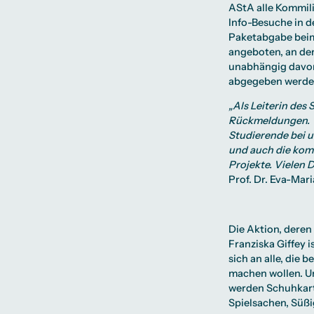
AStA alle Kommil
Info-Besuche in d
Paketabgabe beim
angeboten, an der
unabhängig davon
abgegeben werde
„Als Leiterin des 
Rückmeldungen. Wi
Studierende bei u
und auch die kom
Projekte. Vielen 
Prof. Dr. Eva-Mari
Die Aktion, deren
Franziska Giffey i
sich an alle, die
machen wollen. U
werden Schuhkart
Spielsachen, Süß