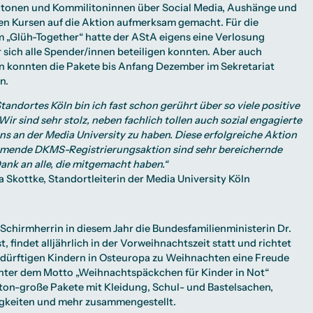
itonen und Kommilitoninnen über Social Media, Aushänge und
en Kursen auf die Aktion aufmerksam gemacht. Für die
 „Glüh-Together“ hatte der AStA eigens eine Verlosung
 sich alle Spender/innen beteiligen konnten. Aber auch
 konnten die Pakete bis Anfang Dezember im Sekretariat
n.
Standortes Köln bin ich fast schon gerührt über so viele positive
r sind sehr stolz, neben fachlich tollen auch sozial engagierte
ns an der Media University zu haben. Diese erfolgreiche Aktion
mende DKMS-Registrierungsaktion sind sehr bereichernde
Dank an alle, die mitgemacht haben.“
a Skottke, Standortleiterin der Media University Köln
 Schirmherrin in diesem Jahr die Bundesfamilienministerin Dr.
st, findet alljährlich in der Vorweihnachtszeit statt und richtet
 bedürftigen Kindern in Osteuropa zu Weihnachten eine Freude
nter dem Motto „Weihnachtspäckchen für Kinder in Not“
on-große Pakete mit Kleidung, Schul- und Bastelsachen,
igkeiten und mehr zusammengestellt.