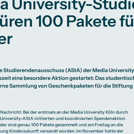
a University-Stud
Studienberatung
üren 100 Pakete fü
te
lichkeiten
Campus Berlin
Campus Frankfurt
Campus Köln
er
International
 Studierendenausschuss (AStA) der Media University 
eit eine besondere Aktion gestartet: Das studentisc
rne Sammlung von Geschenkpaketen für die Stiftung
 Nachricht: Bei der erstmals an der Media University Köln durch
 University-AStA
initiierten und koordinierten Spendenaktion
nder sind genau 100 Pakete gesammelt und am Freitag an die
ftung Kinderzukunft versandt worden. Im November hatte der