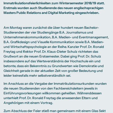
Beratung weltweit
Bibliothek
Wirtschaftspsychologie
Medienmanagement
Anthropology
Immatrikulationsfeierlichkeiten zum Wintersemester 2018/19 statt.
Erfahrungsberichte
Green Office
B.A. Social Media
M.A.
M.Sc.
Erstmals wurden auch Studierende des neuen englischsprachigen
Wohnungsangebote
Marketing und
Kommunikationsdesign
Wirtschaftspsychologie
Campus Tour
Content Creation
und Kreative
Masters Public Relations and Digital Marketing eingeschrieben.
Alumni
Strategien
Präsenzstudium
Finanzierung
Studienberatung
M.A. Public
Relations und
Digitales Marketing
Am Montag waren zunächst die über hundert neuen Bachelor-
M.A. Visual and
Campus Studium
Finanzierungsmöglichkeiten
Campus Berlin
Studierenden der vier Studiengänge
B.A. Journalismus und
Media
Duales Studium
Start ohne Risiko
Campus Frankfurt
Unternehmenskommunikation
,
B.A. Medien- und Eventmanagement
,
Anthropology
Campus Köln
M.Sc.
International
B.A. Grafikdesign und Visuelle Kommunikation
sowie B.A. Medien-
Wirtschaftspsychologie
und Wirtschaftspsychologie an der Reihe. Kanzler Prof. Dr. Ronald
Präsenzstudium
Finanzierung
Studienberatung
Freytag und Rektor
Prof. Dr. Klaus-Dieter Schulz
richteten das
Grußwort an die neuen Erstsemester. Dabei ging Prof. Dr. Schulz
insbesondere auf das Werteverständnis der Hochschule ein und
Campus Studium
Finanzierungsmöglichkeiten
Campus Berlin
betonte, dass ein Bekenntnis zu Grundwerten wie Demokratie und
Duales Studium
Start ohne Risiko
Campus Frankfurt
Gleichheit gerade in der aktuellen Zeit von großer Bedeutung und
Campus Köln
leider keinesfalls mehr selbstverständlich sei.
International
Im Anschluss an die Vergabe der Immatrikulationsurkunden wurden
die neuen Studierenden von den Fachbereichsleitern jeweils in
Einführungsvorlesungen willkommen geheißen. Währenddessen
unterhielt Prof. Dr. Ronald Freytag die anwesenden Eltern und
Angehörigen mit einem Vortrag.
Zum Abschluss der Feier stieß man gemeinsam mit einem Glas Sekt