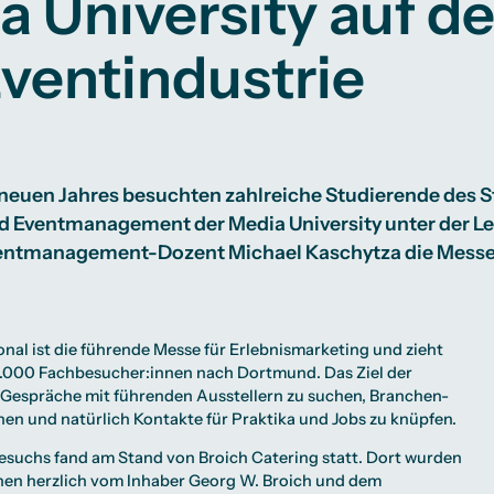
a University auf d
Studienberatung
Eventindustrie
te
lichkeiten
Campus Berlin
Campus Frankfurt
Campus Köln
International
 neuen Jahres besuchten zahlreiche Studierende des 
 Eventmanagement der Media University unter der Leit
entmanagement-Dozent Michael Kaschytza die Messe 
onal
ist die führende Messe für Erlebnismarketing und zieht
10.000 Fachbesucher:innen nach Dortmund. Das Ziel der
 Gespräche mit führenden Ausstellern zu suchen, Branchen-
nen und natürlich Kontakte für Praktika und Jobs zu knüpfen.
esuchs fand am Stand von Broich Catering statt. Dort wurden
nnen herzlich vom Inhaber Georg W. Broich und dem