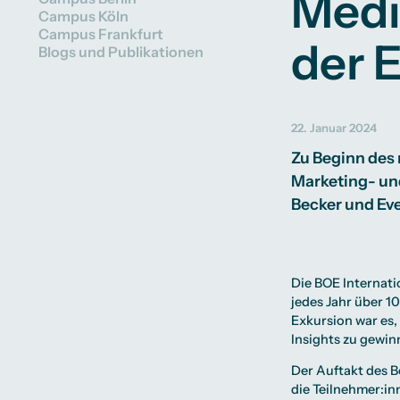
Medi
Präsenzstudium
Finanzierung
Partnerhochschulen weltweit
Ausstattung
Campus Köln
Beratung weltweit
Bibliothek
Campus Frankfurt
Erfahrungsberichte
Green Office
der 
Blogs und Publikationen
Campus Studium
Wohnungsangebo
Finanzierungsmög
Duales Studium
Campus Tour
Start ohne Risiko
Alumni
22. Januar 2024
Zu Beginn des
Marketing- und
Becker und Ev
Die
BOE Internati
jedes Jahr über 
Exkursion war es,
Insights zu gewin
Der Auftakt des B
die Teilnehmer:i