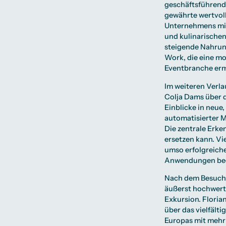
geschäftsführend
gewährte wertvoll
Unternehmens mit
und kulinarische
steigende Nahrun
Work, die eine mo
Eventbranche erm
Im weiteren Verla
Colja Dams über d
Einblicke in neue
automatisierter M
Die zentrale Erke
ersetzen kann. V
umso erfolgreicher
Anwendungen be
Nach dem Besuch 
äußerst hochwert
Exkursion. Flori
über das vielfält
Europas mit mehr 