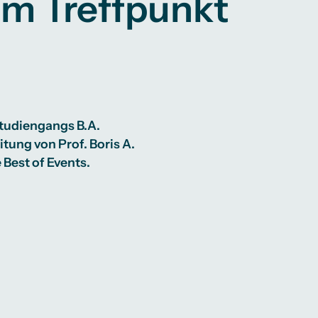
em Treffpunkt
Studiengangs B.A.
ung von Prof. Boris A.
Best of Events.