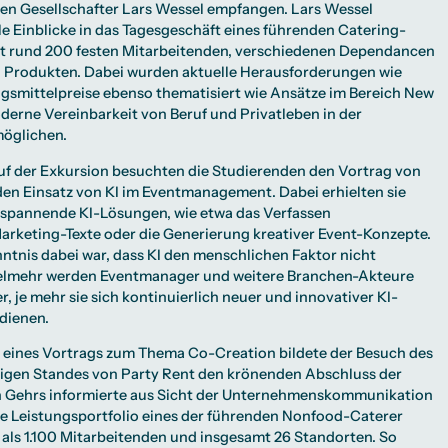
en Gesellschafter Lars Wessel empfangen. Lars Wessel
e Einblicke in das Tagesgeschäft eines führenden Catering-
 rund 200 festen Mitarbeitenden, verschiedenen Dependancen
n Produkten. Dabei wurden aktuelle Herausforderungen wie
gsmittelpreise ebenso thematisiert wie Ansätze im Bereich New
derne Vereinbarkeit von Beruf und Privatleben in der
öglichen.
uf der Exkursion besuchten die Studierenden den Vortrag von
en Einsatz von KI im Eventmanagement. Dabei erhielten sie
, spannende KI-Lösungen, wie etwa das Verfassen
arketing-Texte oder die Generierung kreativer Event-Konzepte.
nntnis dabei war, dass KI den menschlichen Faktor nicht
ielmehr werden Eventmanager und weitere Branchen-Akteure
, je mehr sie sich kontinuierlich neuer und innovativer KI-
dienen.
eines Vortrags zum Thema Co-Creation bildete der Besuch des
igen Standes von Party Rent den krönenden Abschluss der
an Gehrs informierte aus Sicht der Unternehmenskommunikation
ige Leistungsportfolio eines der führenden Nonfood-Caterer
als 1.100 Mitarbeitenden und insgesamt 26 Standorten. So