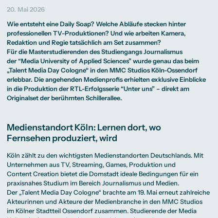
Beratung weltweit
Bibliothek
Wirtschaftspsychologie
Medienmanagement
Anthropology
Erfahrungsberichte
20. Mai 2026
Green Office
B.A. Social Media
M.A.
M.Sc.
Wohnungsangebote
Marketing und
Kommunikationsdesign
Wirtschaftspsychologie
Campus Tour
Wie entsteht eine Daily Soap? Welche Abläufe stecken hinter
Content Creation
und Kreative
Alumni
Strategien
Präsenzstudium
Finanzierung
Studienberatung
professionellen TV-Produktionen? Und wie arbeiten Kamera,
M.A. Public
Redaktion und Regie tatsächlich am Set zusammen?
Relations und
Digitales Marketing
Für die Masterstudierenden des Studiengangs Journalismus
M.A. Visual and
Campus Studium
Finanzierungsmöglichkeiten
Campus Berlin
der “Media University of Applied Sciences” wurde genau das beim
Media
Duales Studium
Start ohne Risiko
Campus Frankfurt
„Talent Media Day Cologne“ in den MMC Studios Köln-Ossendorf
Anthropology
Campus Köln
M.Sc.
International
erlebbar. Die angehenden Medienprofis erhielten exklusive Einblicke
Wirtschaftspsychologie
in die Produktion der RTL-Erfolgsserie “Unter uns” – direkt am
Originalset der berühmten Schillerallee.
Präsenzstudium
Finanzierung
Studienberatung
Campus Studium
Finanzierungsmöglichkeiten
Campus Berlin
Medienstandort Köln: Lernen dort, wo
Duales Studium
Start ohne Risiko
Campus Frankfurt
Fernsehen produziert, wird
Campus Köln
International
Köln zählt zu den wichtigsten Medienstandorten Deutschlands. Mit
Unternehmen aus TV, Streaming, Games, Produktion und
Content Creation bietet die Domstadt ideale Bedingungen für ein
praxisnahes Studium im Bereich Journalismus und Medien.
Der „Talent Media Day Cologne“ brachte am 19. Mai erneut zahlreiche
Akteurinnen und Akteure der Medienbranche in den MMC Studios
im Kölner Stadtteil Ossendorf zusammen. Studierende der Media