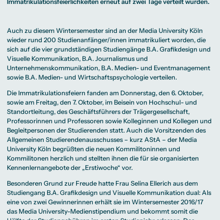
Beratung weltweit
Immatrikulationsfeierlichkeiten erneut auf zwei Tage verteilt wurden.
Bibliothek
Wirtschaftspsychologie
Medienmanagement
Anthropology
Erfahrungsberichte
Green Office
B.A. Social Media
M.A.
M.Sc.
Wohnungsangebote
Marketing und
Kommunikationsdesign
Wirtschaftspsychologie
Campus Tour
Content Creation
und Kreative
Alumni
Auch zu diesem Wintersemester sind an der Media University Köln
Strategien
Präsenzstudium
Finanzierung
Studienberatung
M.A. Public
wieder rund 200 Studienanfänger/innen immatrikuliert worden, die
Relations und
sich auf die vier grundständigen Studiengänge
B.A. Grafikdesign und
Digitales Marketing
Visuelle Kommunikation
,
B.A. Journalismus und
M.A. Visual and
Campus Studium
Finanzierungsmöglichkeiten
Campus Berlin
Media
Duales Studium
Start ohne Risiko
Campus Frankfurt
Unternehmenskommunikation
,
B.A. Medien- und Eventmanagement
Anthropology
Campus Köln
sowie B.A. Medien- und Wirtschaftspsychologie verteilen.
M.Sc.
International
Wirtschaftspsychologie
Die Immatrikulationsfeiern fanden am Donnerstag, den 6. Oktober,
Präsenzstudium
Finanzierung
Studienberatung
sowie am Freitag, den 7. Oktober, im Beisein von Hochschul- und
Standortleitung, des Geschäftsführers der Trägergesellschaft,
Professorinnen und Professoren sowie Kolleginnen und Kollegen und
Campus Studium
Finanzierungsmöglichkeiten
Campus Berlin
Begleitpersonen der Studierenden statt. Auch die Vorsitzenden des
Duales Studium
Start ohne Risiko
Campus Frankfurt
Allgemeinen Studierendenausschusses – kurz
AStA
– der Media
Campus Köln
International
University Köln begrüßten die neuen Kommilitoninnen und
Kommilitonen herzlich und stellten ihnen die für sie organisierten
Kennenlernangebote der „Erstiwoche“ vor.
Besonderen Grund zur Freude hatte Frau Selina Ellerich aus dem
Studiengang B.A. Grafikdesign und Visuelle Kommunikation dual: Als
eine von zwei Gewinnerinnen erhält sie im Wintersemester 2016/17
das Media University-Medienstipendium und bekommt somit die