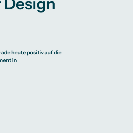
f Design
de heute positiv auf die
ment in