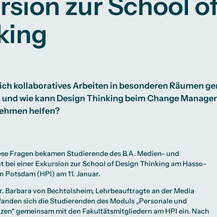
rsion zur School o
Studienberatung
king
te
lichkeiten
Campus Berlin
Campus Frankfurt
Campus Köln
International
ch kollaboratives Arbeiten in besonderen Räumen gera
us und wie kann Design Thinking beim Change Manage
ehmen helfen?
ese Fragen bekamen Studierende des
B.A. Medien- und
t
bei einer Exkursion zur
School of Design Thinking
am Hasso-
in Potsdam (HPI) am 11. Januar.
r. Barbara von Bechtolsheim, Lehrbeauftragte an der Media
, fanden sich die Studierenden des Moduls „Personale und
zen“ gemeinsam mit den Fakultätsmitgliedern am HPI ein. Nach