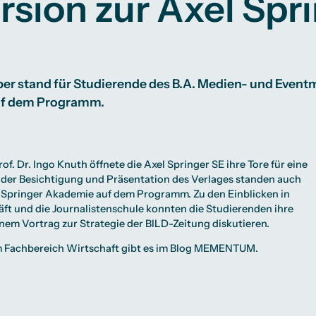
rsion zur Axel Spr
Studienberatung
te
lichkeiten
Campus Berlin
Campus Frankfurt
Campus Köln
International
er stand für Studierende des B.A. Medien- und Eve
uf dem Programm.
rof. Dr. Ingo Knuth
öffnete die
Axel Springer SE
ihre Tore für eine
 der Besichtigung und Präsentation des Verlages standen auch
l Springer Akademie auf dem Programm. Zu den Einblicken in
ft und die Journalistenschule konnten die Studierenden ihre
nem Vortrag zur Strategie der BILD-Zeitung diskutieren.
 Fachbereich Wirtschaft gibt es im Blog
MEMENTUM
.