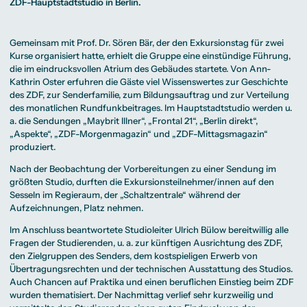
Beratung weltweit
ZDF-Hauptstadtstudio in Berlin.
Bibliothek
Wirtschaftspsychologie
Medienmanagement
Anthropology
Erfahrungsberichte
Green Office
B.A. Social Media
M.A.
M.Sc.
Wohnungsangebote
Marketing und
Kommunikationsdesign
Wirtschaftspsychologie
Campus Tour
Content Creation
und Kreative
Alumni
Gemeinsam mit Prof. Dr. Sören Bär, der den Exkursionstag für zwei
Strategien
Präsenzstudium
Finanzierung
Studienberatung
M.A. Public
Kurse organisiert hatte, erhielt die Gruppe eine einstündige Führung,
Relations und
die im eindrucksvollen Atrium des Gebäudes startete. Von Ann-
Digitales Marketing
Kathrin Oster erfuhren die Gäste viel Wissenswertes zur Geschichte
M.A. Visual and
Campus Studium
Finanzierungsmöglichkeiten
Campus Berlin
Media
Duales Studium
Start ohne Risiko
Campus Frankfurt
des ZDF, zur Senderfamilie, zum Bildungsauftrag und zur Verteilung
Anthropology
Campus Köln
des monatlichen Rundfunkbeitrages. Im Hauptstadtstudio werden u.
M.Sc.
International
Wirtschaftspsychologie
a. die Sendungen „Maybrit Illner“, „Frontal 21“, „Berlin direkt“,
„Aspekte“, „ZDF-Morgenmagazin“ und „ZDF-Mittagsmagazin“
Präsenzstudium
Finanzierung
Studienberatung
produziert.
Nach der Beobachtung der Vorbereitungen zu einer Sendung im
Campus Studium
Finanzierungsmöglichkeiten
Campus Berlin
größten Studio, durften die Exkursionsteilnehmer/innen auf den
Duales Studium
Start ohne Risiko
Campus Frankfurt
Sesseln im Regieraum, der „Schaltzentrale“ während der
Campus Köln
International
Aufzeichnungen, Platz nehmen.
Im Anschluss beantwortete Studioleiter Ulrich Bülow bereitwillig alle
Fragen der Studierenden, u. a. zur künftigen Ausrichtung des ZDF,
den Zielgruppen des Senders, dem kostspieligen Erwerb von
Übertragungsrechten und der technischen Ausstattung des Studios.
Auch Chancen auf Praktika und einen beruflichen Einstieg beim ZDF
wurden thematisiert. Der Nachmittag verlief sehr kurzweilig und