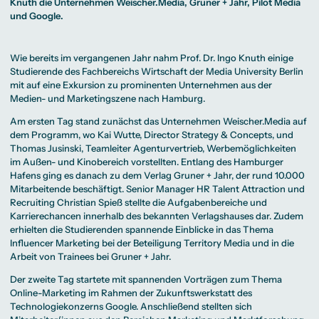
Beratung weltweit
Knuth die Unternehmen Weischer.Media, Gruner + Jahr, Pilot Media
Bibliothek
Wirtschaftspsychologie
Medienmanagement
Anthropology
Erfahrungsberichte
Green Office
B.A. Social Media
M.A.
und Google.
M.Sc.
Wohnungsangebote
Marketing und
Kommunikationsdesign
Wirtschaftspsychologie
Campus Tour
Content Creation
und Kreative
Alumni
Strategien
Präsenzstudium
Finanzierung
Studienberatung
M.A. Public
Wie bereits im vergangenen Jahr nahm
Prof. Dr. Ingo Knuth
einige
Relations und
Studierende des Fachbereichs
Wirtschaft
der Media University Berlin
Digitales Marketing
mit auf eine Exkursion zu prominenten Unternehmen aus der
M.A. Visual and
Campus Studium
Finanzierungsmöglichkeiten
Campus Berlin
Media
Duales Studium
Start ohne Risiko
Campus Frankfurt
Medien- und Marketingszene nach Hamburg.
Anthropology
Campus Köln
M.Sc.
International
Am ersten Tag stand zunächst das Unternehmen Weischer.Media auf
Wirtschaftspsychologie
dem Programm, wo Kai Wutte,
Director Strategy & Concepts,
und
Präsenzstudium
Finanzierung
Studienberatung
Thomas Jusinski, Teamleiter Agenturvertrieb, Werbemöglichkeiten
im Außen- und Kinobereich vorstellten. Entlang des Hamburger
Hafens ging es danach zu dem Verlag Gruner + Jahr, der rund 10.000
Campus Studium
Finanzierungsmöglichkeiten
Campus Berlin
Mitarbeitende beschäftigt.
Senior Manager HR Talent Attraction und
Duales Studium
Start ohne Risiko
Campus Frankfurt
Recruiting
Christian Spieß stellte die Aufgabenbereiche und
Campus Köln
International
Karrierechancen innerhalb des bekannten Verlagshauses dar. Zudem
erhielten die Studierenden spannende Einblicke in das Thema
Influencer Marketing bei der Beteiligung Territory Media und in die
Arbeit von Trainees bei Gruner + Jahr.
Der zweite Tag startete mit spannenden Vorträgen zum Thema
Online-Marketing im Rahmen der Zukunftswerkstatt des
Technologiekonzerns Google. Anschließend stellten sich