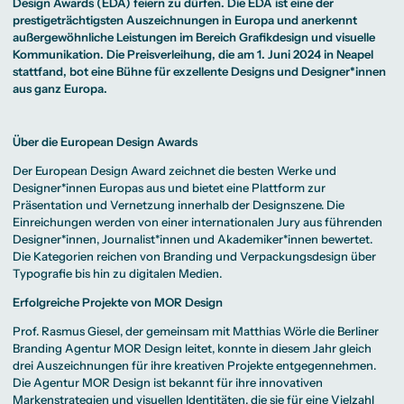
Beratung weltweit
Design Awards (EDA) feiern zu dürfen. Die EDA ist eine der
Bibliothek
Wirtschaftspsychologie
Medienmanagement
Anthropology
Erfahrungsberichte
Green Office
B.A. Social Media
M.A.
prestigeträchtigsten Auszeichnungen in Europa und anerkennt
M.Sc.
Wohnungsangebote
Marketing und
Kommunikationsdesign
Wirtschaftspsychologie
außergewöhnliche Leistungen im Bereich Grafikdesign und visuelle
Campus Tour
Content Creation
und Kreative
Kommunikation. Die Preisverleihung, die am 1. Juni 2024 in Neapel
Alumni
Strategien
Präsenzstudium
Finanzierung
Studienberatung
M.A. Public
stattfand, bot eine Bühne für exzellente Designs und Designer*innen
Relations und
aus ganz Europa.
Digitales Marketing
M.A. Visual and
Campus Studium
Finanzierungsmöglichkeiten
Campus Berlin
Media
Duales Studium
Start ohne Risiko
Campus Frankfurt
Anthropology
Campus Köln
Über die European Design Awards
M.Sc.
International
Wirtschaftspsychologie
Der European Design Award zeichnet die besten Werke und
Präsenzstudium
Finanzierung
Studienberatung
Designer*innen Europas aus und bietet eine Plattform zur
Präsentation und Vernetzung innerhalb der Designszene. Die
Einreichungen werden von einer internationalen Jury aus führenden
Campus Studium
Finanzierungsmöglichkeiten
Campus Berlin
Designer*innen, Journalist*innen und Akademiker*innen bewertet.
Duales Studium
Start ohne Risiko
Campus Frankfurt
Die Kategorien reichen von Branding und Verpackungsdesign über
Campus Köln
International
Typografie bis hin zu digitalen Medien.
Erfolgreiche Projekte von MOR Design
Prof. Rasmus Giesel, der gemeinsam mit Matthias Wörle die Berliner
Branding Agentur MOR Design leitet, konnte in diesem Jahr gleich
drei Auszeichnungen für ihre kreativen Projekte entgegennehmen.
Die Agentur MOR Design ist bekannt für ihre innovativen
Markenstrategien und visuellen Identitäten, die sie für eine Vielzahl