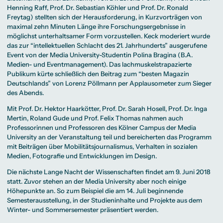
Henning Raff
,
Prof. Dr. Sebastian Köhler
und Prof. Dr. Ronald
Freytag) stellten sich der Herausforderung, in Kurzvorträgen von
maximal zehn Minuten Länge ihre Forschungsergebnisse in
möglichst unterhaltsamer Form vorzustellen. Keck moderiert wurde
das zur “intellektuellen Schlacht des 21. Jahrhunderts” ausgerufene
Event von der Media University-Studentin Polina Bragina (
B.A.
Medien- und Eventmanagement
). Das lachmuskelstrapazierte
Publikum kürte schließlich den Beitrag zum “besten Magazin
Deutschlands” von Lorenz Pöllmann per Applausometer zum Sieger
des Abends.
Mit Prof. Dr. Hektor Haarkötter, Prof. Dr. Sarah Hosell, Prof. Dr. Inga
Mertin, Roland Gude und Prof. Felix Thomas nahmen auch
Professorinnen und Professoren des Kölner Campus der Media
University an der Veranstaltung teil und bereicherten das Programm
mit Beiträgen über Mobilitätsjournalismus, Verhalten in sozialen
Medien, Fotografie und Entwicklungen im Design.
Die nächste Lange Nacht der Wissenschaften findet am 9. Juni 2018
statt. Zuvor stehen an der Media University aber noch einige
Höhepunkte an. So zum Beispiel die am 14. Juli beginnende
Semesterausstellung, in der Studieninhalte und Projekte aus dem
Winter- und Sommersemester präsentiert werden.