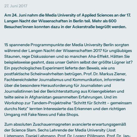
Beratung weltweit
Bibliothek
Wirtschaftspsychologie
Medienmanagement
Anthropology
Erfahrungsberichte
27. Juni 2017
Green Office
B.A. Social Media
M.A.
M.Sc.
Wohnungsangebote
Marketing und
Kommunikationsdesign
Wirtschaftspsychologie
Campus Tour
Am 24. Juni nahm die Media University of Applied Sciences an der 17.
Content Creation
und Kreative
Alumni
Strategien
Präsenzstudium
Finanzierung
Studienberatung
Langen Nacht der Wissenschaften in Berlin teil. Mehr als 600
M.A. Public
Besucher/innen konnten dazu in der Ackerstraße begrüßt werden.
Relations und
Digitales Marketing
M.A. Visual and
Campus Studium
Finanzierungsmöglichkeiten
Campus Berlin
Media
Duales Studium
Start ohne Risiko
Campus Frankfurt
15 spannende Programmpunkte der Media University Berlin sorgten
Anthropology
Campus Köln
M.Sc.
International
während der Langen Nacht der Wissenschaften 2017 für ungläubiges
Wirtschaftspsychologie
Staunen, rege Diskussionen und so manchen Aha-Effekt. Hätten Sie
beispielsweise geahnt, dass unser Gehirn selbst der größte Lügner ist?
Präsenzstudium
Finanzierung
Studienberatung
Ein psychologisches Experiment lieferte den Beweis, wie uns
postfaktische Scheinwahrheiten betrügen.
Prof. Dr. Markus Ziener
,
Campus Studium
Finanzierungsmöglichkeiten
Campus Berlin
Fachbereichsleiter
Journalismus und Kommunikation
, informierte
Duales Studium
Start ohne Risiko
Campus Frankfurt
über die besondere Herausforderung für Journalisten und
Campus Köln
Journalistinnen bei der Berichterstattung aus Krisengebieten und
International
teilte seine in Afghanistan gesammelten Erfahrungen. Und im
Workshop zur Tandem-Projektreihe “Schritt für Schritt – gemeinsam
durchs Netz” lernten Interessierte das Erkennen und den richtigen
Umgang mit Fake News und Fake Shops.
Zum absoluten Zuschauermagneten avancierte erwartungsgemäß
der Science Slam. Sechs Lehrende der Media University (
Jost
Listemann
,
Daniel Lehmann
,
Prof. Dr. Lorenz Pöllmann
,
Prof. Dr. Jan-