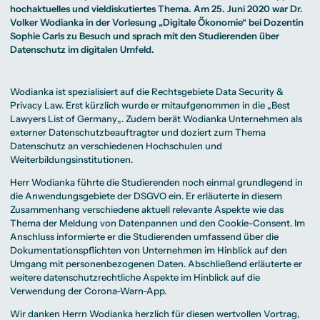
Beratung weltweit
Bibliothek
Wirtschaftspsychologie
Medienmanagement
Anthropology
hochaktuelles und vieldiskutiertes Thema. Am 25. Juni 2020 war Dr.
Erfahrungsberichte
Green Office
B.A. Social Media
M.A.
M.Sc.
Volker Wodianka in der Vorlesung „Digitale Ökonomie“ bei Dozentin
Wohnungsangebote
Marketing und
Kommunikationsdesign
Wirtschaftspsychologie
Campus Tour
Content Creation
und Kreative
Sophie Carls zu Besuch und sprach mit den Studierenden über
Alumni
Strategien
Präsenzstudium
Finanzierung
Studienberatung
Datenschutz im digitalen Umfeld.
M.A. Public
Relations und
Digitales Marketing
M.A. Visual and
Campus Studium
Finanzierungsmöglichkeiten
Campus Berlin
Wodianka ist spezialisiert auf die Rechtsgebiete Data Security &
Media
Duales Studium
Start ohne Risiko
Campus Frankfurt
Privacy Law. Erst kürzlich wurde er mitaufgenommen in die „
Best
Anthropology
Campus Köln
M.Sc.
International
Lawyers List of Germany
„. Zudem berät Wodianka Unternehmen als
Wirtschaftspsychologie
externer Datenschutzbeauftragter und doziert zum Thema
Präsenzstudium
Finanzierung
Studienberatung
Datenschutz an verschiedenen Hochschulen und
Weiterbildungsinstitutionen.
Herr Wodianka führte die Studierenden noch einmal grundlegend in
Campus Studium
Finanzierungsmöglichkeiten
Campus Berlin
Duales Studium
Start ohne Risiko
Campus Frankfurt
die Anwendungsgebiete der DSGVO ein. Er erläuterte in diesem
Campus Köln
Zusammenhang verschiedene aktuell relevante Aspekte wie das
International
Thema der Meldung von Datenpannen und den Cookie-Consent. Im
Anschluss informierte er die Studierenden umfassend über die
Dokumentationspflichten von Unternehmen im Hinblick auf den
Umgang mit personenbezogenen Daten. Abschließend erläuterte er
weitere datenschutzrechtliche Aspekte im Hinblick auf die
Verwendung der Corona-Warn-App.
Wir danken Herrn Wodianka herzlich für diesen wertvollen Vortrag,